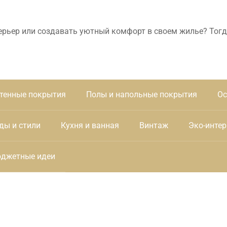
ерьер или создавать уютный комфорт в своем жилье? Тогд
тенные покрытия
Полы и напольные покрытия
Ос
ды и стили
Кухня и ванная
Винтаж
Эко-интер
джетные идеи