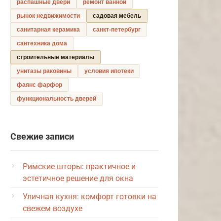
распашные двери
ремонт ванной
рынок недвижимости
садовая мебель
санитарная керамика
санкт-петербург
сантехника дома
строительные материалы
унитазы раковины
условия ипотеки
фаянс фарфор
функциональность дверей
Свежие записи
Римские шторы: практичное и
эстетичное решение для окна
Уличная кухня: комфорт готовки на
свежем воздухе