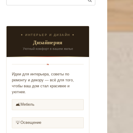
✦ ИНТЕРЬЕР И ДИЗАЙН ✦
Дизайнерия
Уютный комфорт в вашем жилье
❧
Идеи для интерьера, советы по
ремонту и декору — всё для того,
чтобы ваш дом стал красивее и
уютнее.
🛋️
Мебель
💡
Освещение