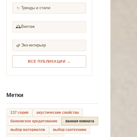
✨
Тренды и стили
🕰️
Винтаж
🌿
Эко-интерьер
ВСЕ ПУБЛИКАЦИИ →
Метки
137 серия
акустические свойства
банковское кредитование
ванная комната
выбор материалов
выбор сантехники