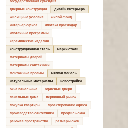
государственная субсидия
дверные конструкции
дизайн интерьера
жилищные условия
жилой фонд
интерьер офиса
ипотека краснодар
ипотечные программы
керамические изделия
конструкционная сталь
марки стали
материалы дверей
материалы сантехники
монтажные проемы
мягкая мебель
натуральные материалы
новостройки
окна панельные
офисные двери
панельные дома
первичный рынок
покупка квартиры
проектирование офиса
производство сантехники
профиль окна
рабочее пространство
размеры окон