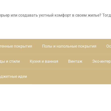
ерьер или создавать уютный комфорт в своем жилье? Тогд
тенные покрытия
Полы и напольные покрытия
Ос
ды и стили
Кухня и ванная
Винтаж
Эко-интер
джетные идеи