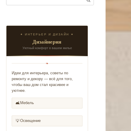
✦ ИНТЕРЬЕР И ДИЗАЙН ✦
Дизайнерия
Уютный комфорт в вашем жилье
❧
Идеи для интерьера, советы по
ремонту и декору — всё для того,
чтобы ваш дом стал красивее и
уютнее.
🛋️
Мебель
💡
Освещение