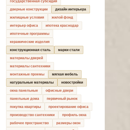
государственная субсидия
дверные конструкции
дизайн интерьера
жилищные условия
жилой фонд
интерьер офиса
ипотека краснодар
ипотечные программы
керамические изделия
конструкционная сталь
марки стали
материалы дверей
материалы сантехники
монтажные проемы
мягкая мебель
натуральные материалы
новостройки
окна панельные
офисные двери
панельные дома
первичный рынок
покупка квартиры
проектирование офиса
производство сантехники
профиль окна
рабочее пространство
размеры окон