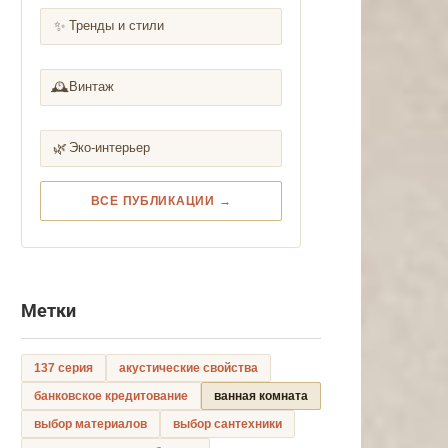
✨
Тренды и стили
🕰️
Винтаж
🌿
Эко-интерьер
ВСЕ ПУБЛИКАЦИИ →
Метки
137 серия
акустические свойства
банковское кредитование
ванная комната
выбор материалов
выбор сантехники