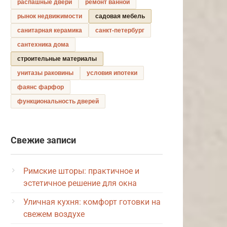
распашные двери
ремонт ванной
рынок недвижимости
садовая мебель
санитарная керамика
санкт-петербург
сантехника дома
строительные материалы
унитазы раковины
условия ипотеки
фаянс фарфор
функциональность дверей
Свежие записи
Римские шторы: практичное и
эстетичное решение для окна
Уличная кухня: комфорт готовки на
свежем воздухе