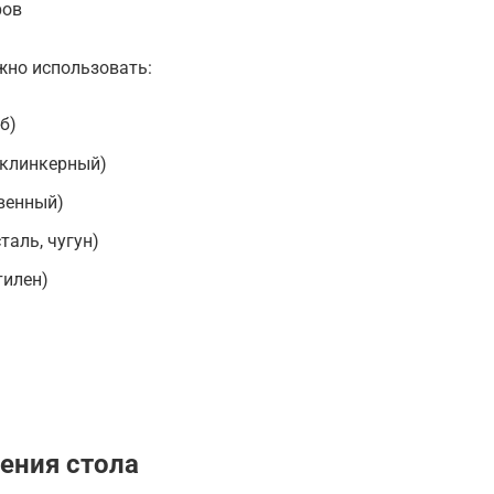
ров
жно использовать:
б)
 клинкерный)
венный)
таль, чугун)
тилен)
ения стола