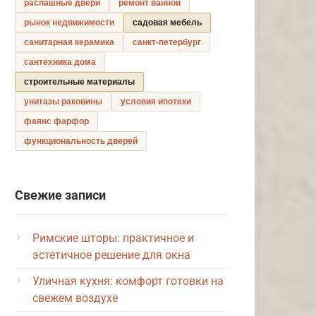
распашные двери
ремонт ванной
рынок недвижимости
садовая мебель
санитарная керамика
санкт-петербург
сантехника дома
строительные материалы
унитазы раковины
условия ипотеки
фаянс фарфор
функциональность дверей
Свежие записи
Римские шторы: практичное и
эстетичное решение для окна
Уличная кухня: комфорт готовки на
свежем воздухе