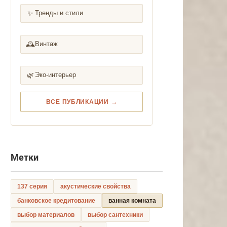
✨
Тренды и стили
🕰️
Винтаж
🌿
Эко-интерьер
ВСЕ ПУБЛИКАЦИИ →
Метки
137 серия
акустические свойства
банковское кредитование
ванная комната
выбор материалов
выбор сантехники