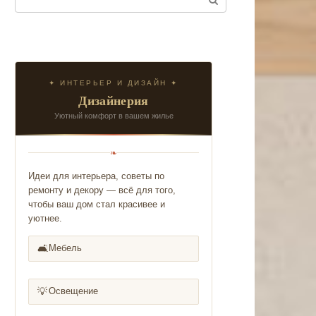
✦ ИНТЕРЬЕР И ДИЗАЙН ✦
Дизайнерия
Уютный комфорт в вашем жилье
❧
Идеи для интерьера, советы по
ремонту и декору — всё для того,
чтобы ваш дом стал красивее и
уютнее.
🛋️
Мебель
💡
Освещение