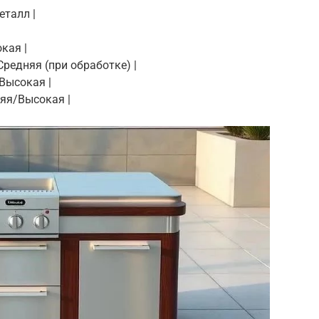
еталл |
кая |
 Средняя (при обработке) |
 Высокая |
няя/Высокая |