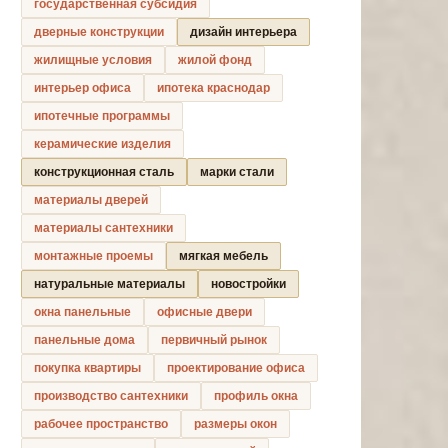
государственная субсидия
дверные конструкции
дизайн интерьера
жилищные условия
жилой фонд
интерьер офиса
ипотека краснодар
ипотечные программы
керамические изделия
конструкционная сталь
марки стали
материалы дверей
материалы сантехники
монтажные проемы
мягкая мебель
натуральные материалы
новостройки
окна панельные
офисные двери
панельные дома
первичный рынок
покупка квартиры
проектирование офиса
производство сантехники
профиль окна
рабочее пространство
размеры окон