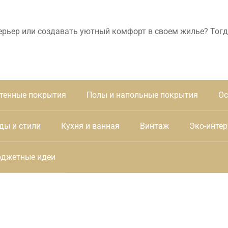
ерьер или создавать уютный комфорт в своем жилье? Тогд
тенные покрытия
Полы и напольные покрытия
Ос
ды и стили
Кухня и ванная
Винтаж
Эко-интер
джетные идеи