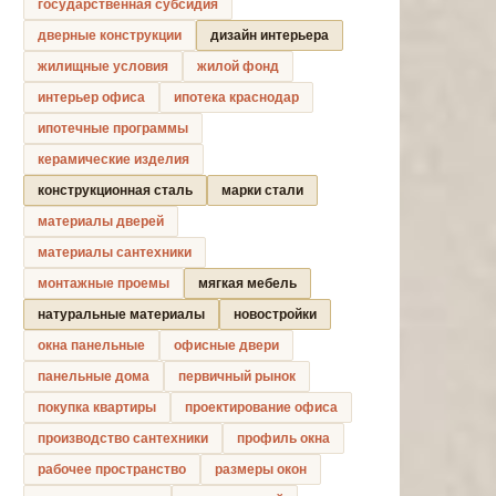
государственная субсидия
дверные конструкции
дизайн интерьера
жилищные условия
жилой фонд
интерьер офиса
ипотека краснодар
ипотечные программы
керамические изделия
конструкционная сталь
марки стали
материалы дверей
материалы сантехники
монтажные проемы
мягкая мебель
натуральные материалы
новостройки
окна панельные
офисные двери
панельные дома
первичный рынок
покупка квартиры
проектирование офиса
производство сантехники
профиль окна
рабочее пространство
размеры окон