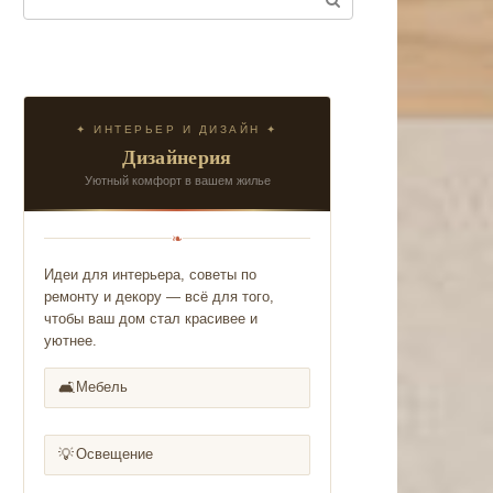
✦ ИНТЕРЬЕР И ДИЗАЙН ✦
Дизайнерия
Уютный комфорт в вашем жилье
❧
Идеи для интерьера, советы по
ремонту и декору — всё для того,
чтобы ваш дом стал красивее и
уютнее.
🛋️
Мебель
💡
Освещение