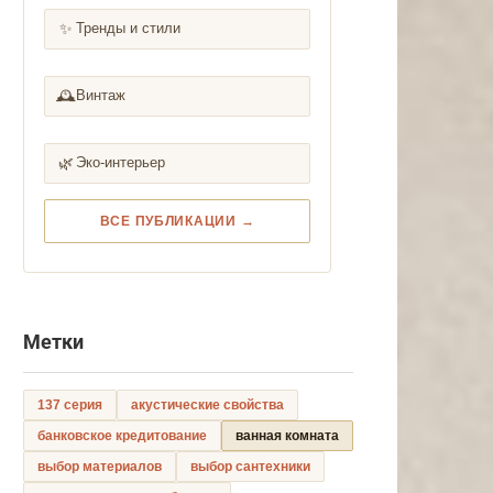
✨
Тренды и стили
🕰️
Винтаж
🌿
Эко-интерьер
ВСЕ ПУБЛИКАЦИИ →
Метки
137 серия
акустические свойства
банковское кредитование
ванная комната
выбор материалов
выбор сантехники