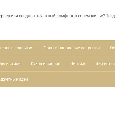
ерьер или создавать уютный комфорт в своем жилье? Тогд
тенные покрытия
Полы и напольные покрытия
Ос
ды и стили
Кухня и ванная
Винтаж
Эко-интер
джетные идеи