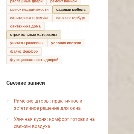
распашные двери
ремонт ванной
рынок недвижимости
садовая мебель
санитарная керамика
санкт-петербург
сантехника дома
строительные материалы
унитазы раковины
условия ипотеки
фаянс фарфор
функциональность дверей
Свежие записи
Римские шторы: практичное и
эстетичное решение для окна
Уличная кухня: комфорт готовки на
свежем воздухе