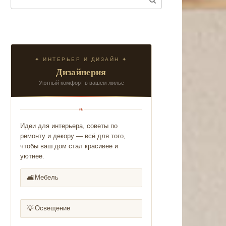
✦ ИНТЕРЬЕР И ДИЗАЙН ✦
Дизайнерия
Уютный комфорт в вашем жилье
❧
Идеи для интерьера, советы по
ремонту и декору — всё для того,
чтобы ваш дом стал красивее и
уютнее.
🛋️
Мебель
💡
Освещение