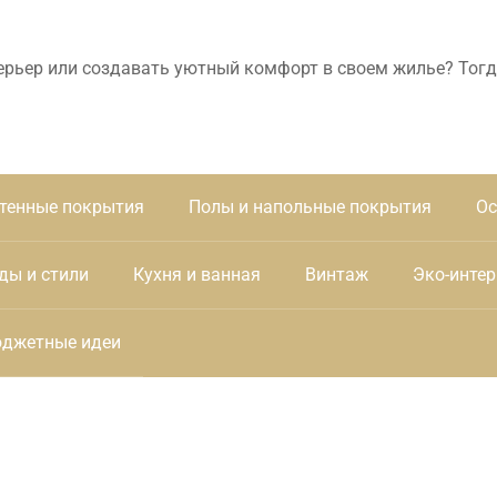
ерьер или создавать уютный комфорт в своем жилье? Тогд
тенные покрытия
Полы и напольные покрытия
Ос
ды и стили
Кухня и ванная
Винтаж
Эко-интер
джетные идеи