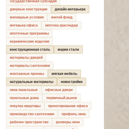
государственная субсидия
дверные конструкции
дизайн интерьера
жилищные условия
жилой фонд
интерьер офиса
ипотека краснодар
ипотечные программы
керамические изделия
конструкционная сталь
марки стали
материалы дверей
материалы сантехники
монтажные проемы
мягкая мебель
натуральные материалы
новостройки
окна панельные
офисные двери
панельные дома
первичный рынок
покупка квартиры
проектирование офиса
производство сантехники
профиль окна
рабочее пространство
размеры окон