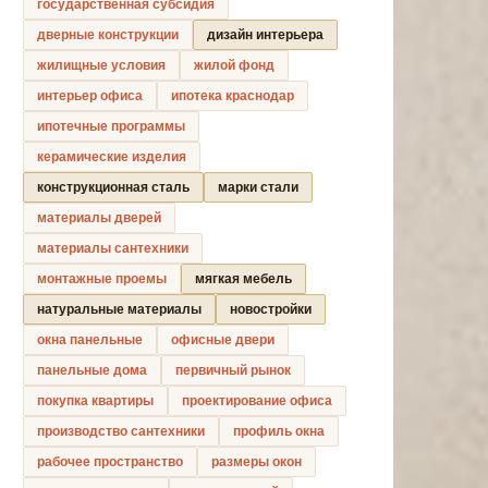
государственная субсидия
дверные конструкции
дизайн интерьера
жилищные условия
жилой фонд
интерьер офиса
ипотека краснодар
ипотечные программы
керамические изделия
конструкционная сталь
марки стали
материалы дверей
материалы сантехники
монтажные проемы
мягкая мебель
натуральные материалы
новостройки
окна панельные
офисные двери
панельные дома
первичный рынок
покупка квартиры
проектирование офиса
производство сантехники
профиль окна
рабочее пространство
размеры окон