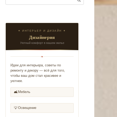
✦ ИНТЕРЬЕР И ДИЗАЙН ✦
Дизайнерия
Уютный комфорт в вашем жилье
❧
Идеи для интерьера, советы по
ремонту и декору — всё для того,
чтобы ваш дом стал красивее и
уютнее.
🛋️
Мебель
💡
Освещение