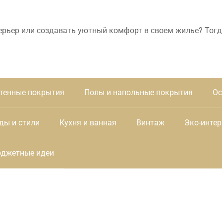
ерьер или создавать уютный комфорт в своем жилье? Тогд
тенные покрытия
Полы и напольные покрытия
Ос
ды и стили
Кухня и ванная
Винтаж
Эко-интер
джетные идеи