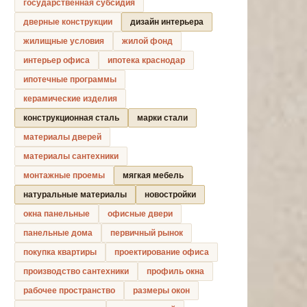
государственная субсидия
дверные конструкции
дизайн интерьера
жилищные условия
жилой фонд
интерьер офиса
ипотека краснодар
ипотечные программы
керамические изделия
конструкционная сталь
марки стали
материалы дверей
материалы сантехники
монтажные проемы
мягкая мебель
натуральные материалы
новостройки
окна панельные
офисные двери
панельные дома
первичный рынок
покупка квартиры
проектирование офиса
производство сантехники
профиль окна
рабочее пространство
размеры окон