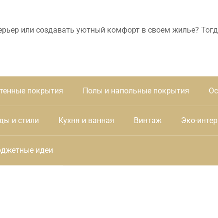
ерьер или создавать уютный комфорт в своем жилье? Тогд
тенные покрытия
Полы и напольные покрытия
Ос
ды и стили
Кухня и ванная
Винтаж
Эко-интер
джетные идеи