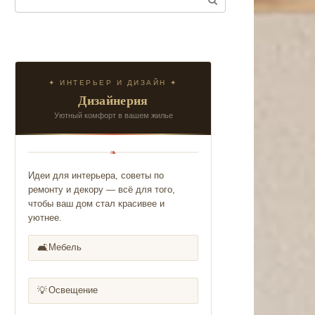
✦ ИНТЕРЬЕР И ДИЗАЙН ✦
Дизайнерия
Уютный комфорт в вашем жилье
❧
Идеи для интерьера, советы по
ремонту и декору — всё для того,
чтобы ваш дом стал красивее и
уютнее.
🛋️
Мебель
💡
Освещение