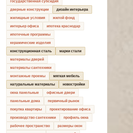
государственная субсидия
дверные конструкции
дизайн интерьера
жилищные условия
жилой фонд
интерьер офиса
ипотека краснодар
ипотечные программы
керамические изделия
конструкционная сталь
марки стали
материалы дверей
материалы сантехники
монтажные проемы
мягкая мебель
натуральные материалы
новостройки
окна панельные
офисные двери
панельные дома
первичный рынок
покупка квартиры
проектирование офиса
производство сантехники
профиль окна
рабочее пространство
размеры окон