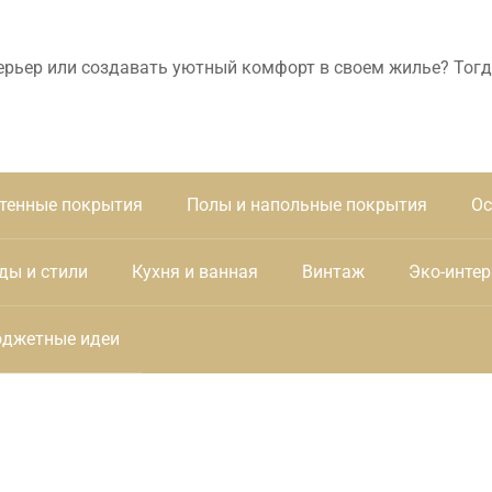
ерьер или создавать уютный комфорт в своем жилье? Тогд
тенные покрытия
Полы и напольные покрытия
Ос
ды и стили
Кухня и ванная
Винтаж
Эко-интер
джетные идеи