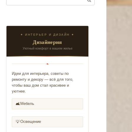
✦ ИНТЕРЬЕР И ДИЗАЙН ✦
Дизайнерия
Уютный комфорт в вашем жилье
❧
Идеи для интерьера, советы по
ремонту и декору — всё для того,
чтобы ваш дом стал красивее и
уютнее.
🛋️
Мебель
💡
Освещение