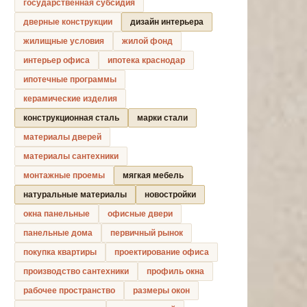
государственная субсидия
дверные конструкции
дизайн интерьера
жилищные условия
жилой фонд
интерьер офиса
ипотека краснодар
ипотечные программы
керамические изделия
конструкционная сталь
марки стали
материалы дверей
материалы сантехники
монтажные проемы
мягкая мебель
натуральные материалы
новостройки
окна панельные
офисные двери
панельные дома
первичный рынок
покупка квартиры
проектирование офиса
производство сантехники
профиль окна
рабочее пространство
размеры окон