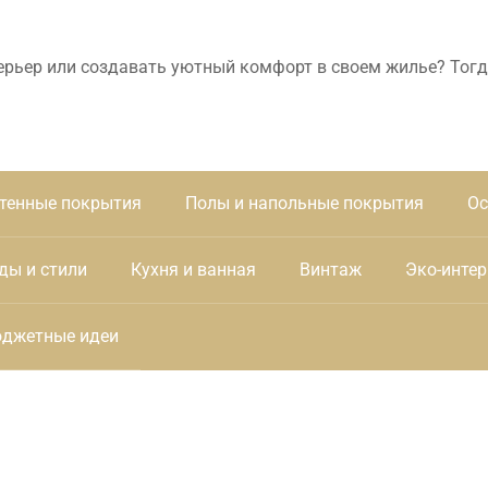
ерьер или создавать уютный комфорт в своем жилье? Тогд
тенные покрытия
Полы и напольные покрытия
Ос
ды и стили
Кухня и ванная
Винтаж
Эко-интер
джетные идеи