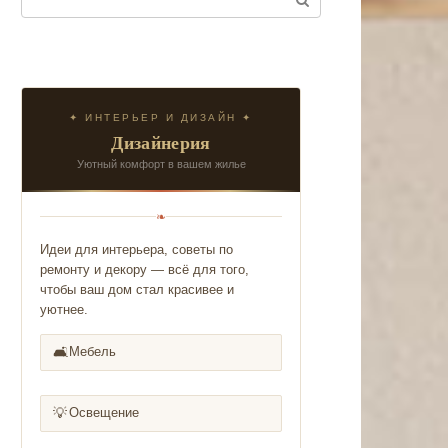
✦ ИНТЕРЬЕР И ДИЗАЙН ✦
Дизайнерия
Уютный комфорт в вашем жилье
❧
Идеи для интерьера, советы по
ремонту и декору — всё для того,
чтобы ваш дом стал красивее и
уютнее.
🛋️
Мебель
💡
Освещение