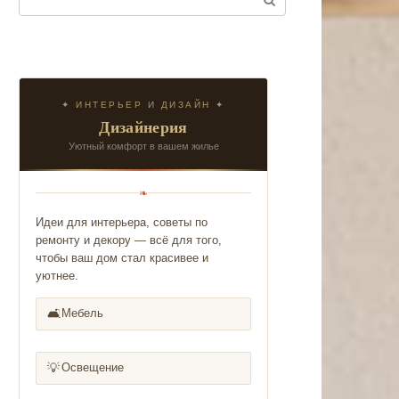
✦ ИНТЕРЬЕР И ДИЗАЙН ✦
Дизайнерия
Уютный комфорт в вашем жилье
❧
Идеи для интерьера, советы по
ремонту и декору — всё для того,
чтобы ваш дом стал красивее и
уютнее.
🛋️
Мебель
💡
Освещение