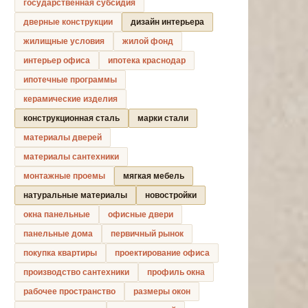
государственная субсидия
дверные конструкции
дизайн интерьера
жилищные условия
жилой фонд
интерьер офиса
ипотека краснодар
ипотечные программы
керамические изделия
конструкционная сталь
марки стали
материалы дверей
материалы сантехники
монтажные проемы
мягкая мебель
натуральные материалы
новостройки
окна панельные
офисные двери
панельные дома
первичный рынок
покупка квартиры
проектирование офиса
производство сантехники
профиль окна
рабочее пространство
размеры окон