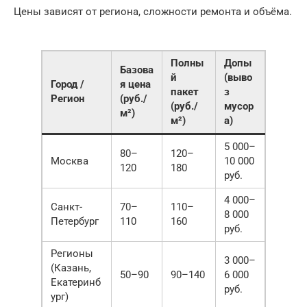
Цены зависят от региона, сложности ремонта и объёма.
Полны
Допы
Базова
й
(выво
Город /
я цена
пакет
з
Регион
(руб./
(руб./
мусор
м²)
м²)
а)
5 000–
80–
120–
Москва
10 000
120
180
руб.
4 000–
Санкт-
70–
110–
8 000
Петербург
110
160
руб.
Регионы
3 000–
(Казань,
50–90
90–140
6 000
Екатеринб
руб.
ург)