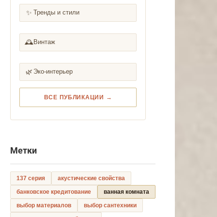
✨
Тренды и стили
🕰️
Винтаж
🌿
Эко-интерьер
ВСЕ ПУБЛИКАЦИИ →
Метки
137 серия
акустические свойства
банковское кредитование
ванная комната
выбор материалов
выбор сантехники