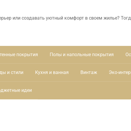
ерьер или создавать уютный комфорт в своем жилье? Тогд
тенные покрытия
Полы и напольные покрытия
Ос
ды и стили
Кухня и ванная
Винтаж
Эко-интер
джетные идеи