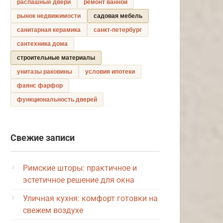
распашные двери
ремонт ванной
рынок недвижимости
садовая мебель
санитарная керамика
санкт-петербург
сантехника дома
строительные материалы
унитазы раковины
условия ипотеки
фаянс фарфор
функциональность дверей
Свежие записи
Римские шторы: практичное и
эстетичное решение для окна
Уличная кухня: комфорт готовки на
свежем воздухе