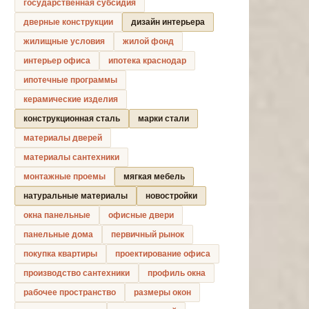
государственная субсидия
дверные конструкции
дизайн интерьера
жилищные условия
жилой фонд
интерьер офиса
ипотека краснодар
ипотечные программы
керамические изделия
конструкционная сталь
марки стали
материалы дверей
материалы сантехники
монтажные проемы
мягкая мебель
натуральные материалы
новостройки
окна панельные
офисные двери
панельные дома
первичный рынок
покупка квартиры
проектирование офиса
производство сантехники
профиль окна
рабочее пространство
размеры окон