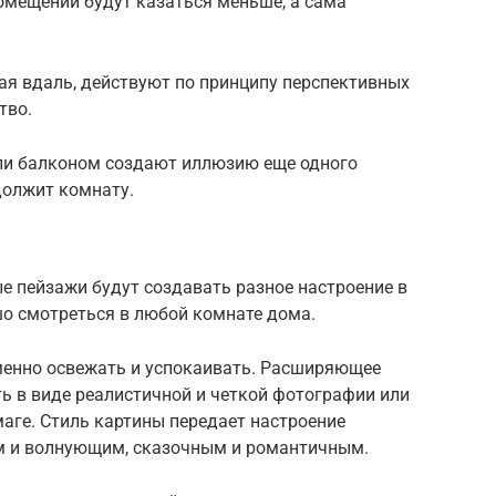
мещении будут казаться меньше, а сама
щая вдаль, действуют по принципу перспективных
тво.
ли балконом создают иллюзию еще одного
должит комнату.
ые пейзажи будут создавать разное настроение в
о смотреться в любой комнате дома.
еменно освежать и успокаивать. Расширяющее
ь в виде реалистичной и четкой фотографии или
маге. Стиль картины передает настроение
 и волнующим, сказочным и романтичным.