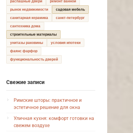
распашные двери
ремонт ванной
рынок недвижимости
садовая мебель
санитарная керамика
санкт-петербург
сантехника дома
строительные материалы
унитазы раковины
условия ипотеки
фаянс фарфор
функциональность дверей
Свежие записи
Римские шторы: практичное и
эстетичное решение для окна
Уличная кухня: комфорт готовки на
свежем воздухе