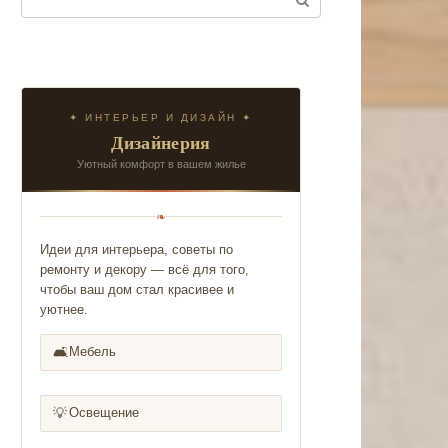
✦ ИНТЕРЬЕР И ДИЗАЙН ✦
Дизайнерия
Уютный комфорт в вашем жилье
❧
Идеи для интерьера, советы по
ремонту и декору — всё для того,
чтобы ваш дом стал красивее и
уютнее.
🛋️
Мебель
💡
Освещение