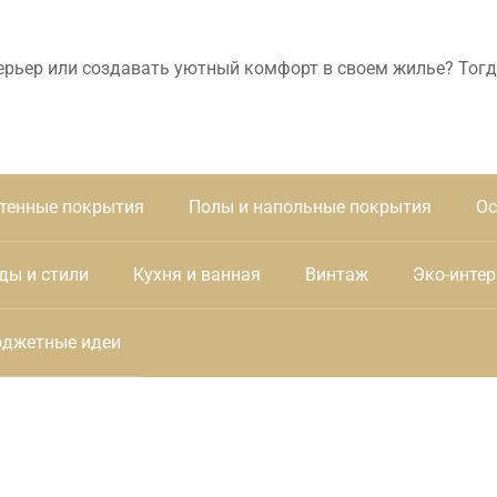
ерьер или создавать уютный комфорт в своем жилье? Тогд
тенные покрытия
Полы и напольные покрытия
Ос
ды и стили
Кухня и ванная
Винтаж
Эко-интер
джетные идеи