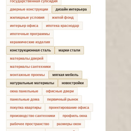
государственная субсидия
дверные конструкции
дизайн интерьера
жилищные условия
жилой фонд
интерьер офиса
ипотека краснодар
ипотечные программы
керамические изделия
конструкционная сталь
марки стали
материалы дверей
материалы сантехники
монтажные проемы
мягкая мебель
натуральные материалы
новостройки
окна панельные
офисные двери
панельные дома
первичный рынок
покупка квартиры
проектирование офиса
производство сантехники
профиль окна
рабочее пространство
размеры окон