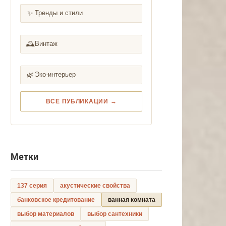
✨
Тренды и стили
🕰️
Винтаж
🌿
Эко-интерьер
ВСЕ ПУБЛИКАЦИИ →
Метки
137 серия
акустические свойства
банковское кредитование
ванная комната
выбор материалов
выбор сантехники