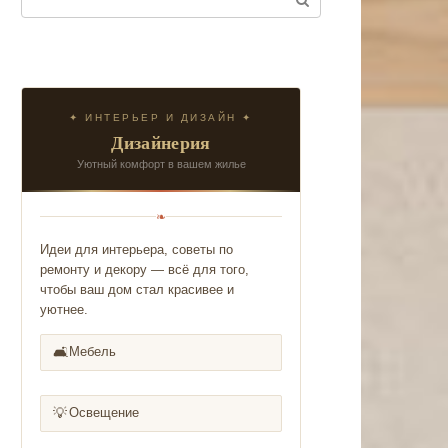
✦ ИНТЕРЬЕР И ДИЗАЙН ✦
Дизайнерия
Уютный комфорт в вашем жилье
❧
Идеи для интерьера, советы по
ремонту и декору — всё для того,
чтобы ваш дом стал красивее и
уютнее.
🛋️
Мебель
💡
Освещение