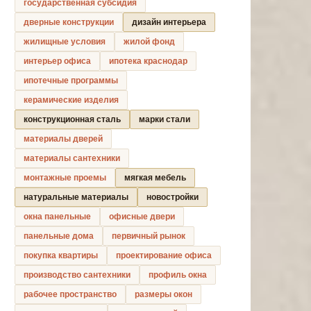
государственная субсидия
дверные конструкции
дизайн интерьера
жилищные условия
жилой фонд
интерьер офиса
ипотека краснодар
ипотечные программы
керамические изделия
конструкционная сталь
марки стали
материалы дверей
материалы сантехники
монтажные проемы
мягкая мебель
натуральные материалы
новостройки
окна панельные
офисные двери
панельные дома
первичный рынок
покупка квартиры
проектирование офиса
производство сантехники
профиль окна
рабочее пространство
размеры окон