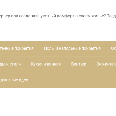
ерьер или создавать уютный комфорт в своем жилье? Тогд
тенные покрытия
Полы и напольные покрытия
Ос
ды и стили
Кухня и ванная
Винтаж
Эко-интер
джетные идеи