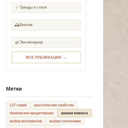
✨
Тренды и стили
🕰️
Винтаж
🌿
Эко-интерьер
ВСЕ ПУБЛИКАЦИИ →
Метки
137 серия
акустические свойства
банковское кредитование
ванная комната
выбор материалов
выбор сантехники