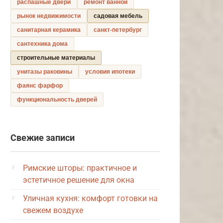
распашные двери
ремонт ванной
рынок недвижимости
садовая мебель
санитарная керамика
санкт-петербург
сантехника дома
строительные материалы
унитазы раковины
условия ипотеки
фаянс фарфор
функциональность дверей
Свежие записи
Римские шторы: практичное и
эстетичное решение для окна
Уличная кухня: комфорт готовки на
свежем воздухе