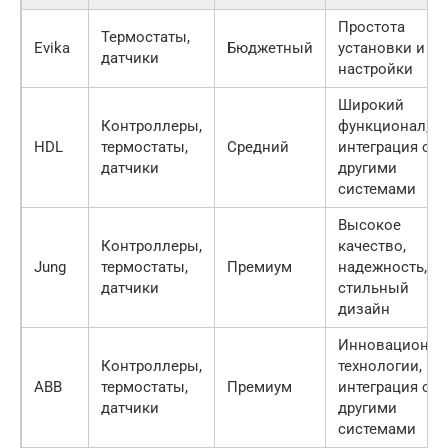
Простота
Термостаты,
Evika
Бюджетный
установки и
датчики
настройки
Широкий
Контроллеры,
функционал,
HDL
термостаты,
Средний
интеграция с
датчики
другими
системами
Высокое
Контроллеры,
качество,
Jung
термостаты,
Премиум
надежность,
датчики
стильный
дизайн
Инновационн
Контроллеры,
технологии,
ABB
термостаты,
Премиум
интеграция с
датчики
другими
системами