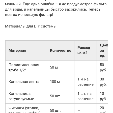
мощный. Еще одна ошибка – я не предусмотрел фильтр
для воды, и капельницы быстро засорились. Теперь
всегда использую фильтр!
Материалы для DIY системы:
Цена
Расход
Материал
Количество
за
на м2
ед.
Полиэтиленовая
50
50 м
—
труба 1/2″
руб.
1 м на
30
Капельная лента
100 м
растение
руб.
Капельницы
1 шт. на
10
50 шт.
регулируемые
растение
руб.
Фитинги (уголки,
20
50 шт.
—