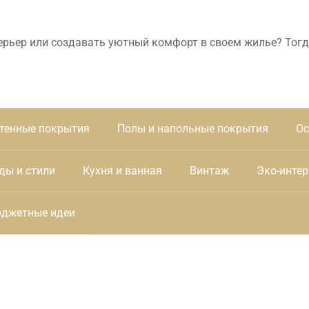
ерьер или создавать уютный комфорт в своем жилье? Тогд
тенные покрытия
Полы и напольные покрытия
Ос
ды и стили
Кухня и ванная
Винтаж
Эко-интер
джетные идеи