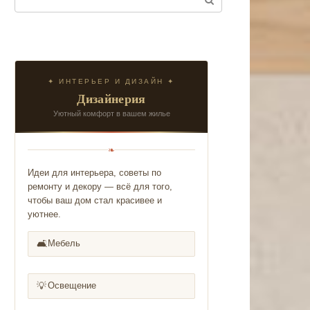
✦ ИНТЕРЬЕР И ДИЗАЙН ✦
Дизайнерия
Уютный комфорт в вашем жилье
❧
Идеи для интерьера, советы по
ремонту и декору — всё для того,
чтобы ваш дом стал красивее и
уютнее.
🛋️
Мебель
💡
Освещение