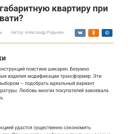
габаритную квартиру при
вати?
ь
Автор:
Александр Редькин
ки
онструкций поистине шикарен. Безумно
ные изделия модификации трансформер. Эти
выбором – подобрать идеальный вариант
дратуры. Любовь многих покупателей завоевала
ь.
укцией удастся существенно сэкономить