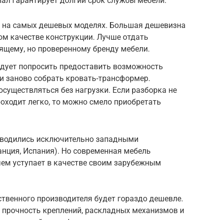
ал гарантирует долгий срок службы мебели.
р на самых дешевых моделях. Большая дешевизна
ом качестве конструкции. Лучше отдать
ящему, но проверенному бренду мебели.
едует попросить предоставить возможность
и заново собрать кровать-трансформер.
существляться без нагрузки. Если разборка не
оходит легко, то можно смело приобретать
водились исключительно западными
нция, Испания). Но современная мебель
чем уступает в качестве своим зарубежным
ественного производителя будет гораздо дешевле.
а прочность креплений, раскладных механизмов и