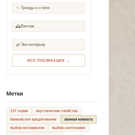
✨
Тренды и стили
🕰️
Винтаж
🌿
Эко-интерьер
ВСЕ ПУБЛИКАЦИИ →
Метки
137 серия
акустические свойства
банковское кредитование
ванная комната
выбор материалов
выбор сантехники