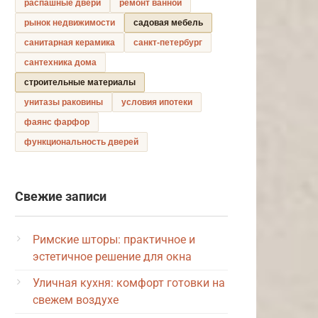
распашные двери
ремонт ванной
рынок недвижимости
садовая мебель
санитарная керамика
санкт-петербург
сантехника дома
строительные материалы
унитазы раковины
условия ипотеки
фаянс фарфор
функциональность дверей
Свежие записи
Римские шторы: практичное и
эстетичное решение для окна
Уличная кухня: комфорт готовки на
свежем воздухе