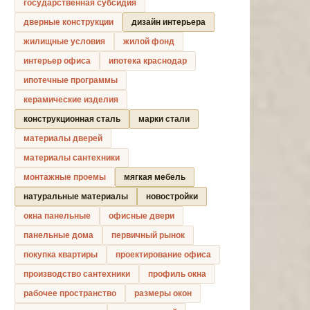
государственная субсидия
дверные конструкции
дизайн интерьера
жилищные условия
жилой фонд
интерьер офиса
ипотека краснодар
ипотечные программы
керамические изделия
конструкционная сталь
марки стали
материалы дверей
материалы сантехники
монтажные проемы
мягкая мебель
натуральные материалы
новостройки
окна панельные
офисные двери
панельные дома
первичный рынок
покупка квартиры
проектирование офиса
производство сантехники
профиль окна
рабочее пространство
размеры окон