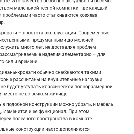
нате. Это качество особенно актуально и весомо,
ством маленькой тесной комнатки, где каждый
и проблемами часто сталкиваются хозяева
р.
ровати – простота эксплуатации. Современные
чественными, продуманными до мелочей
служить много лет, не доставляя проблем
рассматриваемые изделия элементарно – для
го сил и времени.
диваны-кровати обычно снабжаются такими
торые рассчитаны на внушительные нагрузки.
 не будет уступать классической полноразмерной
ся место не во всяком жилище.
ь в подобной конструкции можно убрать, и мебель
. Изменится и ее функционал. При этом
терей полезного пространства в комнате.
льные конструкции часто дополняются