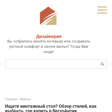
Перейти
к
контенту
Дизайнерия
Вы собрались менять интерьер или создавать
уютный комфорт в своем жилье? Тогда Вам
сюда!
Поиск:
Главная
»
Мебель
Ищете винтажный стол? Обзор стилей‚ как
выбрать‚ где купить в BersoАнтик