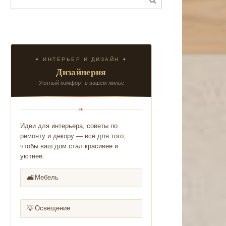
✦ ИНТЕРЬЕР И ДИЗАЙН ✦
Дизайнерия
Уютный комфорт в вашем жилье
❧
Идеи для интерьера, советы по
ремонту и декору — всё для того,
чтобы ваш дом стал красивее и
уютнее.
🛋️
Мебель
💡
Освещение