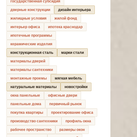
государственная субсидия
дверные конструкции
дизайн интерьера
жилищные условия
жилой фонд
интерьер офиса
ипотека краснодар
ипотечные программы
керамические изделия
конструкционная сталь
марки стали
материалы дверей
материалы сантехники
монтажные проемы
мягкая мебель
натуральные материалы
новостройки
окна панельные
офисные двери
панельные дома
первичный рынок
покупка квартиры
проектирование офиса
производство сантехники
профиль окна
рабочее пространство
размеры окон