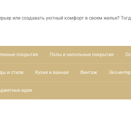
ерьер или создавать уютный комфорт в своем жилье? Тогд
тенные покрытия
Полы и напольные покрытия
Ос
ды и стили
Кухня и ванная
Винтаж
Эко-интер
джетные идеи