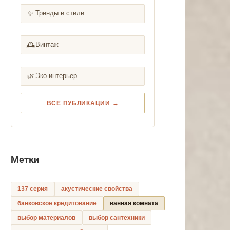
✨
Тренды и стили
🕰️
Винтаж
🌿
Эко-интерьер
ВСЕ ПУБЛИКАЦИИ →
Метки
137 серия
акустические свойства
банковское кредитование
ванная комната
выбор материалов
выбор сантехники