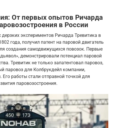
ия: От первых опытов Ричарда
паровозостроения в России
с дерзких экспериментов Ричарда Тревитика в
 1802 года, получил патент на паровой двигатель
для создания самодвижущихся повозок. Первые
 дьявол», демонстрировали потенциал паровой
ства. Тревитик не только запатентовал паровоз,
ый паровоз для Колбрукдейл компании,
 Его работы стали отправной точкой для
звития паровозостроения.