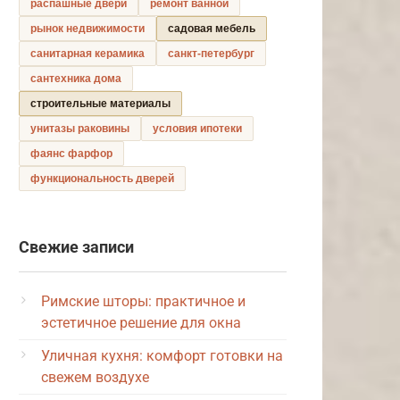
распашные двери
ремонт ванной
рынок недвижимости
садовая мебель
санитарная керамика
санкт-петербург
сантехника дома
строительные материалы
унитазы раковины
условия ипотеки
фаянс фарфор
функциональность дверей
Свежие записи
Римские шторы: практичное и
эстетичное решение для окна
Уличная кухня: комфорт готовки на
свежем воздухе