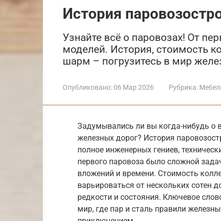
История паровозостр
Узнайте всё о паровозах! От п
моделей. История, стоимость 
шарм – погрузитесь в мир желе
Опубликовано:
06 Мар 2026
Рубрика:
Мебел
Задумывались ли вы когда-нибудь о в
железных дорог? История паровозост
полное инженерных гениев, техническ
первого паровоза было сложной зада
вложений и времени. Стоимость колл
варьироваться от нескольких сотен до
редкости и состояния. Ключевое слов
мир, где пар и сталь правили железн
приключением.