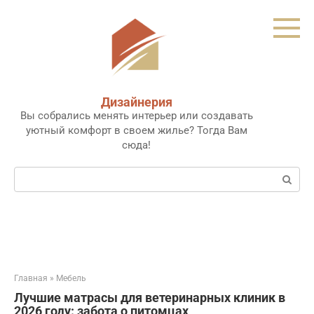
Перейти
к
контенту
Дизайнерия
Вы собрались менять интерьер или создавать
уютный комфорт в своем жилье? Тогда Вам
сюда!
Поиск:
Главная
»
Мебель
Лучшие матрасы для ветеринарных клиник в
2026 году: забота о питомцах