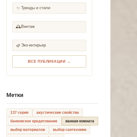
✨
Тренды и стили
🕰️
Винтаж
🌿
Эко-интерьер
ВСЕ ПУБЛИКАЦИИ →
Метки
137 серия
акустические свойства
банковское кредитование
ванная комната
выбор материалов
выбор сантехники