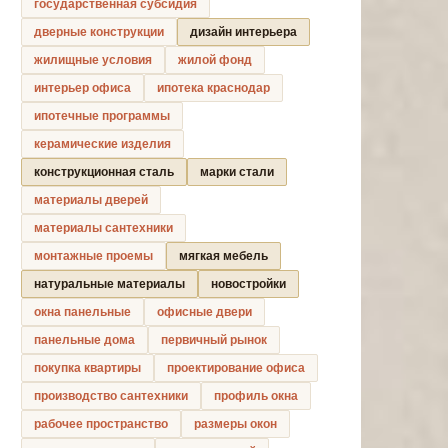
государственная субсидия
дверные конструкции
дизайн интерьера
жилищные условия
жилой фонд
интерьер офиса
ипотека краснодар
ипотечные программы
керамические изделия
конструкционная сталь
марки стали
материалы дверей
материалы сантехники
монтажные проемы
мягкая мебель
натуральные материалы
новостройки
окна панельные
офисные двери
панельные дома
первичный рынок
покупка квартиры
проектирование офиса
производство сантехники
профиль окна
рабочее пространство
размеры окон