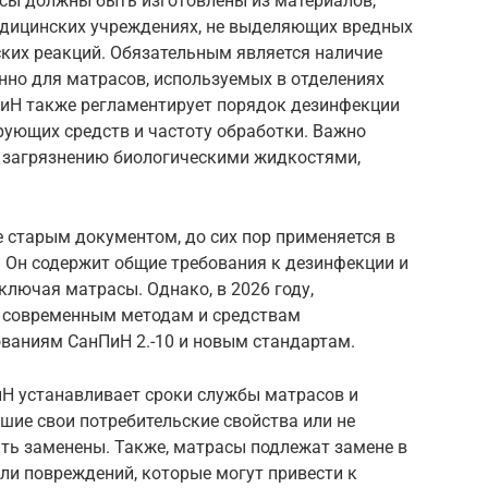
сы должны быть изготовлены из материалов,
едицинских учреждениях, не выделяющих вредных
ких реакций. Обязательным является наличие
нно для матрасов, используемых в отделениях
нПиН также регламентирует порядок дезинфекции
ующих средств и частоту обработки. Важно
я загрязнению биологическими жидкостями,
е старым документом, до сих пор применяется в
 Он содержит общие требования к дезинфекции и
ключая матрасы. Однако, в 2026 году,
е современным методам и средствам
ваниям СанПиН 2.-10 и новым стандартам.
иН устанавливает сроки службы матрасов и
шие свои потребительские свойства или не
ь заменены. Также, матрасы подлежат замене в
ли повреждений, которые могут привести к