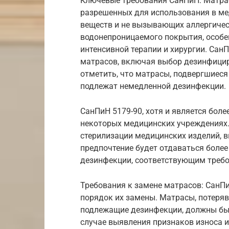
Ключевые требования СанПиН: Матра
разрешенных для использования в м
веществ и не вызывающих аллергичес
водонепроницаемого покрытия, особе
интенсивной терапии и хирургии. Са
матрасов, включая выбор дезинфицир
отметить, что матрасы, подвергшиес
подлежат немедленной дезинфекции.
СанПиН 5179-90, хотя и является боле
некоторых медицинских учреждениях.
стерилизации медицинских изделий, в
предпочтение будет отдаваться боле
дезинфекции, соответствующим требо
Требования к замене матрасов: СанП
порядок их замены. Матрасы, потеряв
подлежащие дезинфекции, должны быт
случае выявления признаков износа и