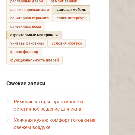
распашные двери
ремонт ванной
рынок недвижимости
садовая мебель
санитарная керамика
санкт-петербург
сантехника дома
строительные материалы
унитазы раковины
условия ипотеки
фаянс фарфор
функциональность дверей
Свежие записи
Римские шторы: практичное и
эстетичное решение для окна
Уличная кухня: комфорт готовки на
свежем воздухе