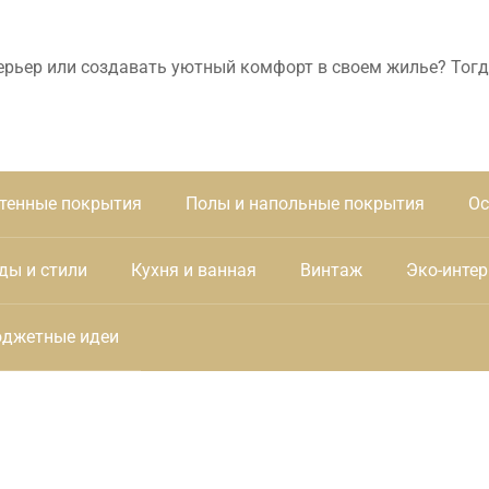
ерьер или создавать уютный комфорт в своем жилье? Тогд
тенные покрытия
Полы и напольные покрытия
Ос
ды и стили
Кухня и ванная
Винтаж
Эко-интер
джетные идеи