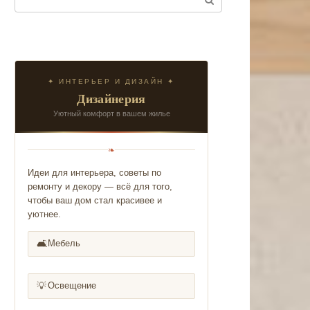
✦ ИНТЕРЬЕР И ДИЗАЙН ✦
Дизайнерия
Уютный комфорт в вашем жилье
❧
Идеи для интерьера, советы по
ремонту и декору — всё для того,
чтобы ваш дом стал красивее и
уютнее.
🛋️
Мебель
💡
Освещение