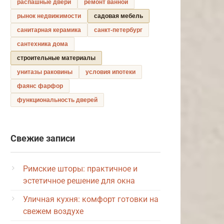
распашные двери
ремонт ванной
рынок недвижимости
садовая мебель
санитарная керамика
санкт-петербург
сантехника дома
строительные материалы
унитазы раковины
условия ипотеки
фаянс фарфор
функциональность дверей
Свежие записи
Римские шторы: практичное и
эстетичное решение для окна
Уличная кухня: комфорт готовки на
свежем воздухе