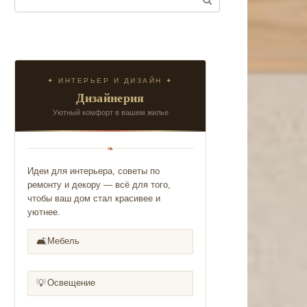
✦ ИНТЕРЬЕР И ДИЗАЙН ✦
Дизайнерия
Уютный комфорт в вашем жилье
❧
Идеи для интерьера, советы по
ремонту и декору — всё для того,
чтобы ваш дом стал красивее и
уютнее.
🛋️
Мебель
💡
Освещение