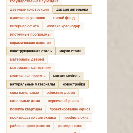
государственная субсидия
дверные конструкции
дизайн интерьера
жилищные условия
жилой фонд
интерьер офиса
ипотека краснодар
ипотечные программы
керамические изделия
конструкционная сталь
марки стали
материалы дверей
материалы сантехники
монтажные проемы
мягкая мебель
натуральные материалы
новостройки
окна панельные
офисные двери
панельные дома
первичный рынок
покупка квартиры
проектирование офиса
производство сантехники
профиль окна
рабочее пространство
размеры окон