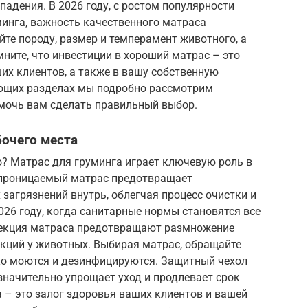
падения. В 2026 году, с ростом популярности
инга, важность качественного матраса
йте породу, размер и темперамент животного, а
ните, что инвестиции в хороший матрас – это
их клиентов, а также в вашу собственную
ующих разделах мы подробно рассмотрим
мочь вам сделать правильный выбор.
бочего места
о? Матрас для груминга играет ключевую роль в
епроницаемый матрас предотвращает
 загрязнений внутрь, облегчая процесс очистки и
026 году, когда санитарные нормы становятся все
фекция матраса предотвращают размножение
екций у животных. Выбирая матрас, обращайте
ко моются и дезинфицируются. Защитный чехол
 значительно упрощает уход и продлевает срок
а – это залог здоровья ваших клиентов и вашей