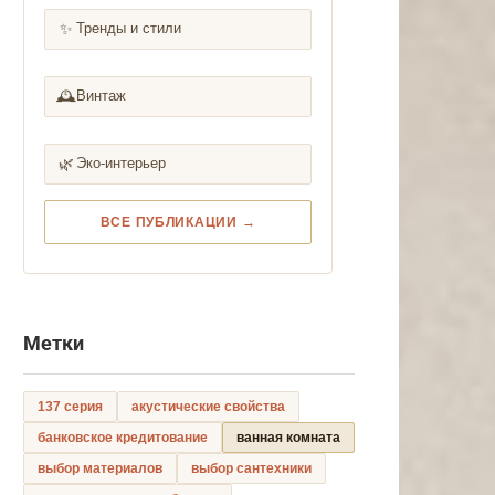
✨
Тренды и стили
🕰️
Винтаж
🌿
Эко-интерьер
ВСЕ ПУБЛИКАЦИИ →
Метки
137 серия
акустические свойства
банковское кредитование
ванная комната
выбор материалов
выбор сантехники