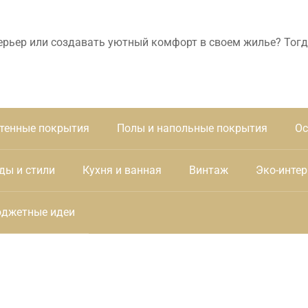
ерьер или создавать уютный комфорт в своем жилье? Тогд
тенные покрытия
Полы и напольные покрытия
Ос
ды и стили
Кухня и ванная
Винтаж
Эко-интер
джетные идеи