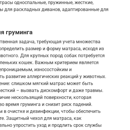
трасы односпальные, пружинные, жесткие,
сы для раскладных диванов, адаптированные для
ля груминга
ственная задача, требующая учета множества
определить размер и форму матраса, исходя из
вотного. Для крупных пород собак потребуется
аленьких кошек. Важным критерием является
епроницаемым, износостойким и
ть развитие аллергических реакций у животных.
ение: слишком мягкий матрас может быть
жесткий – вызвать дискомфорт и даже травмы.
ичие нескользящей поверхности, которая
о время груминга и снизит риск падений.
 в очистке и дезинфекции, чтобы обеспечить
е. Защитный чехол для матраса, как
ельно упростить уход и продлить срок службы