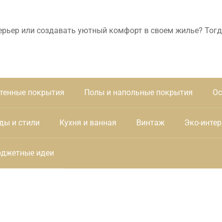
ерьер или создавать уютный комфорт в своем жилье? Тогд
тенные покрытия
Полы и напольные покрытия
Ос
ды и стили
Кухня и ванная
Винтаж
Эко-интер
джетные идеи