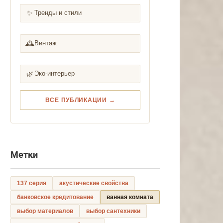
✨
Тренды и стили
🕰️
Винтаж
🌿
Эко-интерьер
ВСЕ ПУБЛИКАЦИИ →
Метки
137 серия
акустические свойства
банковское кредитование
ванная комната
выбор материалов
выбор сантехники