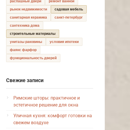
распашные двери
ремонт ванной
рынок недвижимости
садовая мебель
санитарная керамика
санкт-петербург
сантехника дома
строительные материалы
унитазы раковины
условия ипотеки
фаянс фарфор
функциональность дверей
Свежие записи
Римские шторы: практичное и
эстетичное решение для окна
Уличная кухня: комфорт готовки на
свежем воздухе