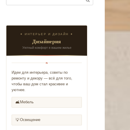
✦ ИНТЕРЬЕР И ДИЗАЙН ✦
Дизайнерия
Уютный комфорт в вашем жилье
❧
Идеи для интерьера, советы по
ремонту и декору — всё для того,
чтобы ваш дом стал красивее и
уютнее.
🛋️
Мебель
💡
Освещение