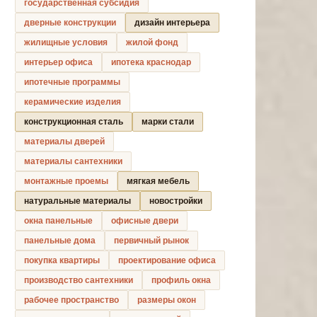
государственная субсидия
дверные конструкции
дизайн интерьера
жилищные условия
жилой фонд
интерьер офиса
ипотека краснодар
ипотечные программы
керамические изделия
конструкционная сталь
марки стали
материалы дверей
материалы сантехники
монтажные проемы
мягкая мебель
натуральные материалы
новостройки
окна панельные
офисные двери
панельные дома
первичный рынок
покупка квартиры
проектирование офиса
производство сантехники
профиль окна
рабочее пространство
размеры окон