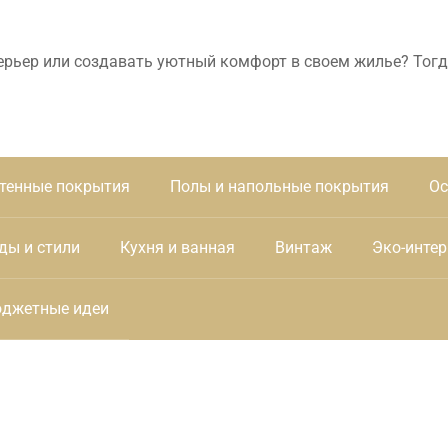
ерьер или создавать уютный комфорт в своем жилье? Тогд
тенные покрытия
Полы и напольные покрытия
Ос
ды и стили
Кухня и ванная
Винтаж
Эко-интер
джетные идеи