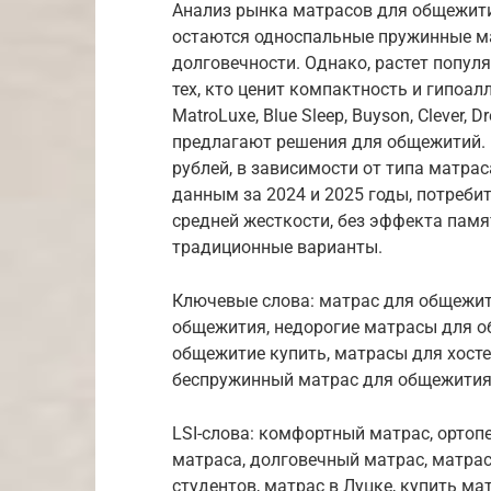
Анализ рынка матрасов для общежити
остаются односпальные пружинные ма
долговечности. Однако, растет попул
тех, кто ценит компактность и гипоал
MatroLuxe, Blue Sleep, Buyson, Clever, D
предлагают решения для общежитий. 
рублей, в зависимости от типа матрас
данным за 2024 и 2025 годы, потреб
средней жесткости, без эффекта памя
традиционные варианты.
Ключевые слова: матрас для общежит
общежития, недорогие матрасы для о
общежитие купить, матрасы для хост
беспружинный матрас для общежития,
LSI-слова: комфортный матрас, ортоп
матраса, долговечный матрас, матрас
студентов, матрас в Луцке, купить ма