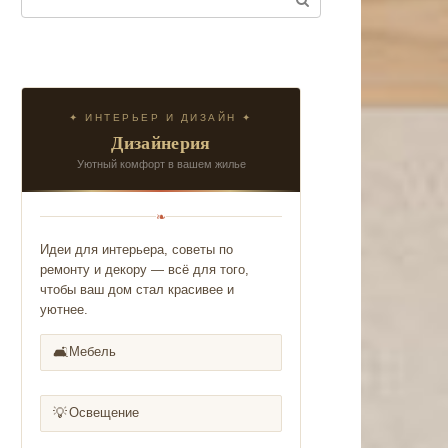
✦ ИНТЕРЬЕР И ДИЗАЙН ✦
Дизайнерия
Уютный комфорт в вашем жилье
❧
Идеи для интерьера, советы по
ремонту и декору — всё для того,
чтобы ваш дом стал красивее и
уютнее.
🛋️
Мебель
💡
Освещение