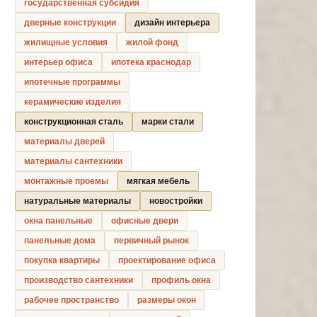
государственная субсидия
дверные конструкции
дизайн интерьера
жилищные условия
жилой фонд
интерьер офиса
ипотека краснодар
ипотечные программы
керамические изделия
конструкционная сталь
марки стали
материалы дверей
материалы сантехники
монтажные проемы
мягкая мебель
натуральные материалы
новостройки
окна панельные
офисные двери
панельные дома
первичный рынок
покупка квартиры
проектирование офиса
производство сантехники
профиль окна
рабочее пространство
размеры окон