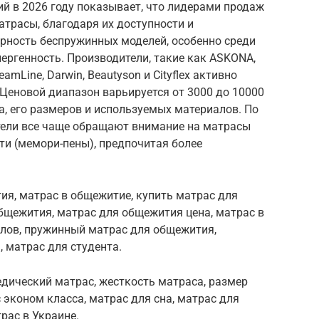
й в 2026 году показывает, что лидерами продаж
трасы, благодаря их доступности и
ярность беспружинных моделей, особенно среди
лергенность. Производители, такие как ASKONA,
reamLine, Darwin, Beautyson и Cityflex активно
Ценовой диапазон варьируется от 3000 до 10000
а, его размеров и используемых материалов. По
ители все чаще обращают внимание на матрасы
ти (мемори-пены), предпочитая более
ия, матрас в общежитие, купить матрас для
бщежития, матрас для общежития цена, матрас в
елов, пружинный матрас для общежития,
 матрас для студента.
едический матрас, жесткость матраса, размер
 эконом класса, матрас для сна, матрас для
трас в Украине.