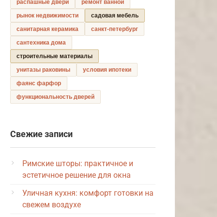
распашные двери
ремонт ванной
рынок недвижимости
садовая мебель
санитарная керамика
санкт-петербург
сантехника дома
строительные материалы
унитазы раковины
условия ипотеки
фаянс фарфор
функциональность дверей
Свежие записи
Римские шторы: практичное и
эстетичное решение для окна
Уличная кухня: комфорт готовки на
свежем воздухе