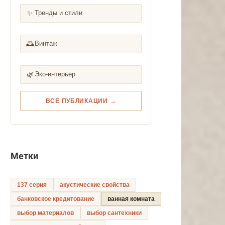
✨
Тренды и стили
🕰️
Винтаж
🌿
Эко-интерьер
ВСЕ ПУБЛИКАЦИИ →
Метки
137 серия
акустические свойства
банковское кредитование
ванная комната
выбор материалов
выбор сантехники