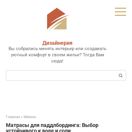
Перейти
к
контенту
Дизайнерия
Вы собрались менять интерьер или создавать
уютный комфорт в своем жилье? Тогда Вам
сюда!
Поиск:
Главная
»
Мебель
Матрасы для паддлбординга: Выбор
устойчивого к воде и соли