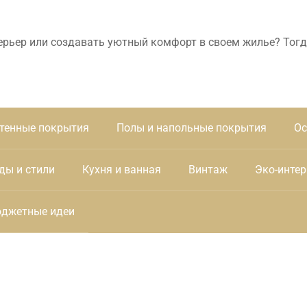
ерьер или создавать уютный комфорт в своем жилье? Тогд
тенные покрытия
Полы и напольные покрытия
Ос
ды и стили
Кухня и ванная
Винтаж
Эко-интер
джетные идеи