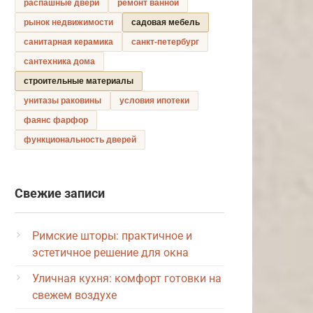
распашные двери
ремонт ванной
рынок недвижимости
садовая мебель
санитарная керамика
санкт-петербург
сантехника дома
строительные материалы
унитазы раковины
условия ипотеки
фаянс фарфор
функциональность дверей
Свежие записи
Римские шторы: практичное и
эстетичное решение для окна
Уличная кухня: комфорт готовки на
свежем воздухе