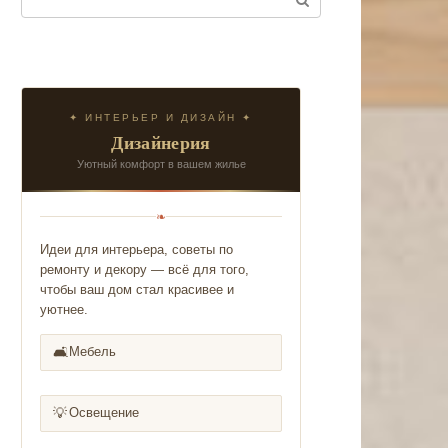
✦ ИНТЕРЬЕР И ДИЗАЙН ✦
Дизайнерия
Уютный комфорт в вашем жилье
❧
Идеи для интерьера, советы по
ремонту и декору — всё для того,
чтобы ваш дом стал красивее и
уютнее.
🛋️
Мебель
💡
Освещение