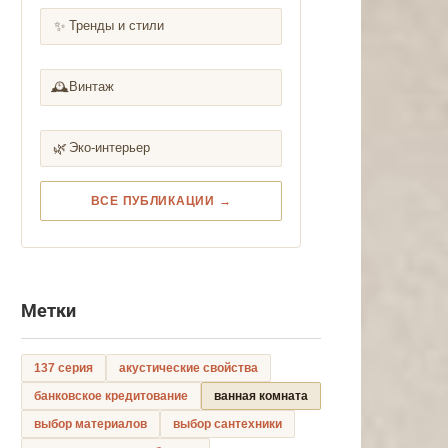
✨
Тренды и стили
🕰️
Винтаж
🌿
Эко-интерьер
ВСЕ ПУБЛИКАЦИИ →
Метки
137 серия
акустические свойства
банковское кредитование
ванная комната
выбор материалов
выбор сантехники