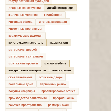
государственная субсидия
дверные конструкции
дизайн интерьера
жилищные условия
жилой фонд
интерьер офиса
ипотека краснодар
ипотечные программы
керамические изделия
конструкционная сталь
марки стали
материалы дверей
материалы сантехники
монтажные проемы
мягкая мебель
натуральные материалы
новостройки
окна панельные
офисные двери
панельные дома
первичный рынок
покупка квартиры
проектирование офиса
производство сантехники
профиль окна
рабочее пространство
размеры окон