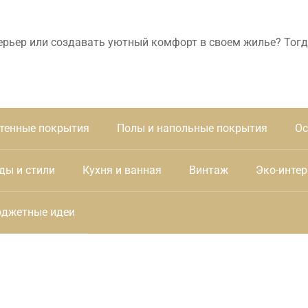
ерьер или создавать уютный комфорт в своем жилье? Тогд
тенные покрытия
Полы и напольные покрытия
Ос
ды и стили
Кухня и ванная
Винтаж
Эко-интер
джетные идеи