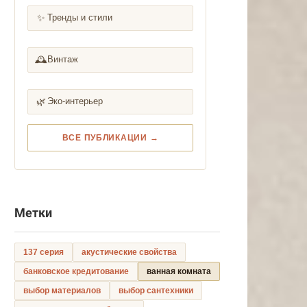
✨
Тренды и стили
🕰️
Винтаж
🌿
Эко-интерьер
ВСЕ ПУБЛИКАЦИИ →
Метки
137 серия
акустические свойства
банковское кредитование
ванная комната
выбор материалов
выбор сантехники