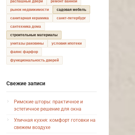
распашные двери
ремонт ванной
рынок недвижимости
садовая мебель
санитарная керамика
санкт-петербург
сантехника дома
строительные материалы
унитазы раковины
условия ипотеки
фаянс фарфор
функциональность дверей
Свежие записи
Римские шторы: практичное и
эстетичное решение для окна
Уличная кухня: комфорт готовки на
свежем воздухе