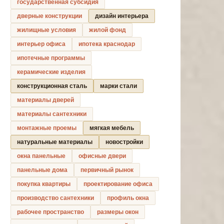
государственная субсидия
дверные конструкции
дизайн интерьера
жилищные условия
жилой фонд
интерьер офиса
ипотека краснодар
ипотечные программы
керамические изделия
конструкционная сталь
марки стали
материалы дверей
материалы сантехники
монтажные проемы
мягкая мебель
натуральные материалы
новостройки
окна панельные
офисные двери
панельные дома
первичный рынок
покупка квартиры
проектирование офиса
производство сантехники
профиль окна
рабочее пространство
размеры окон