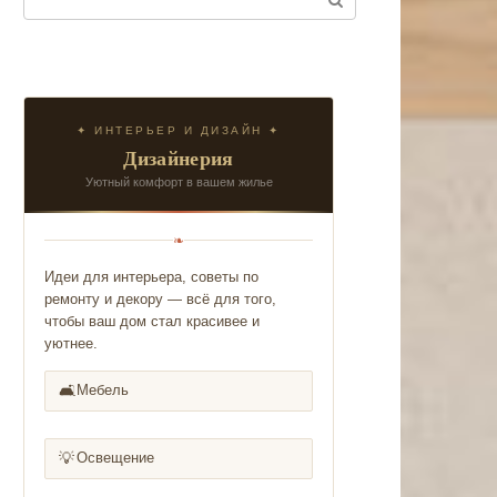
✦ ИНТЕРЬЕР И ДИЗАЙН ✦
Дизайнерия
Уютный комфорт в вашем жилье
❧
Идеи для интерьера, советы по
ремонту и декору — всё для того,
чтобы ваш дом стал красивее и
уютнее.
🛋️
Мебель
💡
Освещение