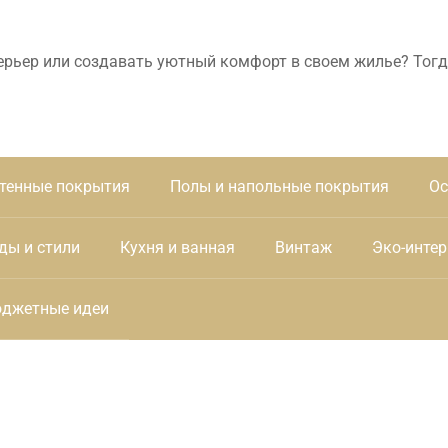
ерьер или создавать уютный комфорт в своем жилье? Тогд
тенные покрытия
Полы и напольные покрытия
Ос
ды и стили
Кухня и ванная
Винтаж
Эко-интер
джетные идеи