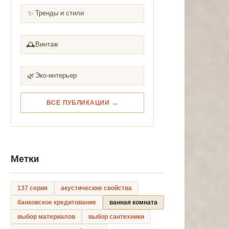
✨
Тренды и стили
🕰️
Винтаж
🌿
Эко-интерьер
ВСЕ ПУБЛИКАЦИИ →
Метки
137 серия
акустические свойства
банковское кредитование
ванная комната
выбор материалов
выбор сантехники