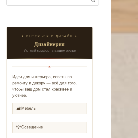
✦ ИНТЕРЬЕР И ДИЗАЙН ✦
Дизайнерия
Уютный комфорт в вашем жилье
❧
Идеи для интерьера, советы по
ремонту и декору — всё для того,
чтобы ваш дом стал красивее и
уютнее.
🛋️
Мебель
💡
Освещение