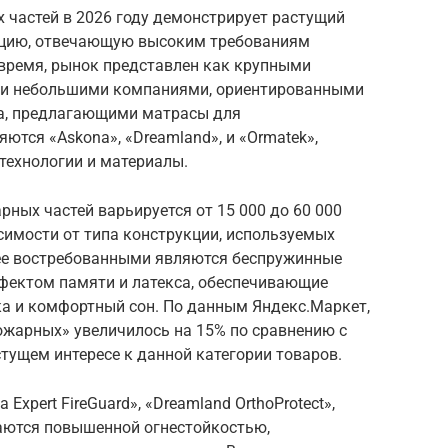
 частей в 2026 году демонстрирует растущий
кцию, отвечающую высоким требованиям
 время, рынок представлен как крупными
 и небольшими компаниями, ориентированными
а, предлагающими матрасы для
ются «Askona», «Dreamland», и «Ormatek»,
ехнологии и материалы.
ных частей варьируется от 15 000 до 60 000
исимости от типа конструкции, используемых
ее востребованными являются беспружинные
фектом памяти и латекса, обеспечивающие
а и комфортный сон. По данным Яндекс.Маркет,
ожарных» увеличилось на 15% по сравнению с
стущем интересе к данной категории товаров.
Expert FireGuard», «Dreamland OrthoProtect»,
чаются повышенной огнестойкостью,