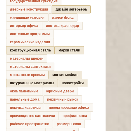
государственная субсидия
дверные конструкции
дизайн интерьера
жилищные условия
жилой фонд
интерьер офиса
ипотека краснодар
ипотечные программы
керамические изделия
конструкционная сталь
марки стали
материалы дверей
материалы сантехники
монтажные проемы
мягкая мебель
натуральные материалы
новостройки
окна панельные
офисные двери
панельные дома
первичный рынок
покупка квартиры
проектирование офиса
производство сантехники
профиль окна
рабочее пространство
размеры окон