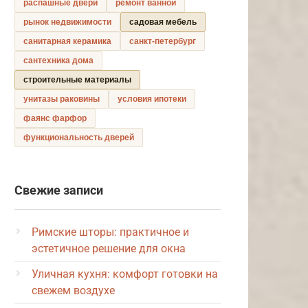
распашные двери
ремонт ванной
рынок недвижимости
садовая мебель
санитарная керамика
санкт-петербург
сантехника дома
строительные материалы
унитазы раковины
условия ипотеки
фаянс фарфор
функциональность дверей
Свежие записи
Римские шторы: практичное и
эстетичное решение для окна
Уличная кухня: комфорт готовки на
свежем воздухе