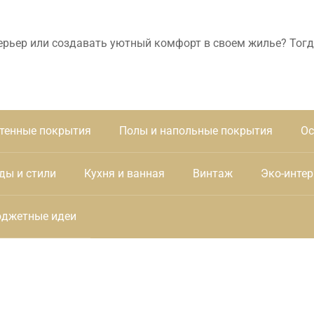
ерьер или создавать уютный комфорт в своем жилье? Тогд
тенные покрытия
Полы и напольные покрытия
Ос
ды и стили
Кухня и ванная
Винтаж
Эко-интер
джетные идеи