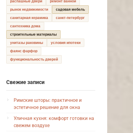
распашные двери
ремонт ванной
рынок недвижимости
садовая мебель
санитарная керамика
санкт-петербург
сантехника дома
строительные материалы
унитазы раковины
условия ипотеки
фаянс фарфор
функциональность дверей
Свежие записи
Римские шторы: практичное и
эстетичное решение для окна
Уличная кухня: комфорт готовки на
свежем воздухе