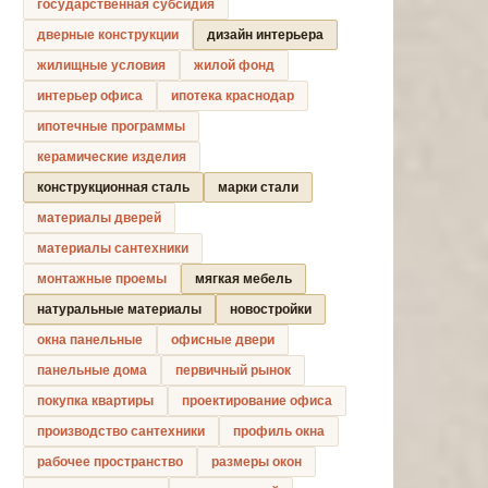
государственная субсидия
дверные конструкции
дизайн интерьера
жилищные условия
жилой фонд
интерьер офиса
ипотека краснодар
ипотечные программы
керамические изделия
конструкционная сталь
марки стали
материалы дверей
материалы сантехники
монтажные проемы
мягкая мебель
натуральные материалы
новостройки
окна панельные
офисные двери
панельные дома
первичный рынок
покупка квартиры
проектирование офиса
производство сантехники
профиль окна
рабочее пространство
размеры окон