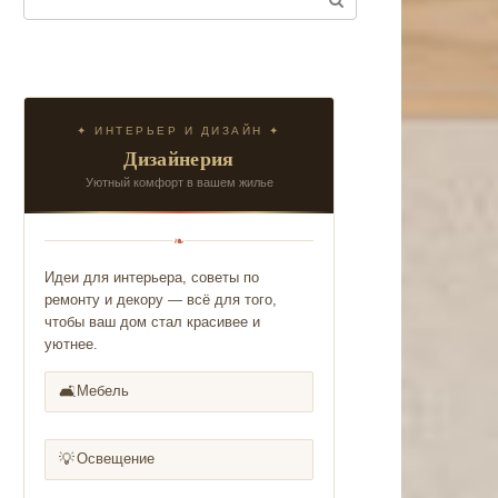
✦ ИНТЕРЬЕР И ДИЗАЙН ✦
Дизайнерия
Уютный комфорт в вашем жилье
❧
Идеи для интерьера, советы по
ремонту и декору — всё для того,
чтобы ваш дом стал красивее и
уютнее.
🛋️
Мебель
💡
Освещение