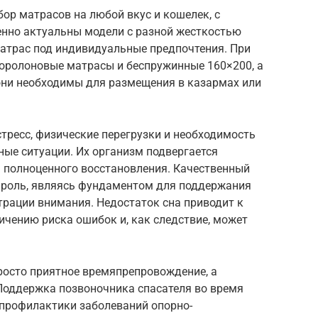
ор матрасов на любой вкус и кошелек, с
нно актуальны модели с разной жесткостью
атрас под индивидуальные предпочтения. При
поролоновые матрасы и беспружинные 160×200, а
 они необходимы для размещения в казармах или
стресс, физические перегрузки и необходимость
ые ситуации. Их организм подвергается
 полноценного восстановления. Качественный
ю роль, являясь фундаментом для поддержания
трации внимания. Недостаток сна приводит к
чению риска ошибок и, как следствие, может
росто приятное времяпрепровождение, а
Поддержка позвоночника спасателя во время
 профилактики заболеваний опорно-