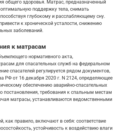
ия общего здоровья. Матрас, предназначенный
ь оптимальную поддержку тела, снимать
способствуя глубокому и расслабляющему сну.
привести к хронической усталости, снижению
льных заболеваний.
ния к матрасам
объемлющего нормативного акта,
трасам для спасательных служб на федеральном
ение спасателей регулируется рядом документов,
 РФ от 16 декабря 2020 г. N 2124, определяющее
ническому обеспечению аварийно-спасательных
го постановления, требования к спальным местам
ючая матрасы, устанавливаются ведомственными
й, как правило, включают в себя: соответствие
осостойкость, устойчивость к воздействию влаги