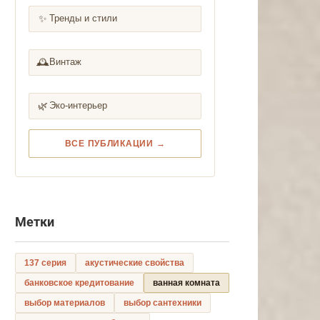
✨
Тренды и стили
🕰️
Винтаж
🌿
Эко-интерьер
ВСЕ ПУБЛИКАЦИИ →
Метки
137 серия
акустические свойства
банковское кредитование
ванная комната
выбор материалов
выбор сантехники