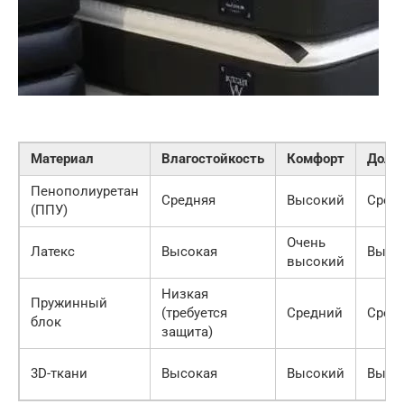
Материал
Влагостойкость
Комфорт
Долго
Пенополиуретан
Средняя
Высокий
Сред
(ППУ)
Очень
Латекс
Высокая
Высо
высокий
Низкая
Пружинный
(требуется
Средний
Сред
блок
защита)
3D-ткани
Высокая
Высокий
Высо