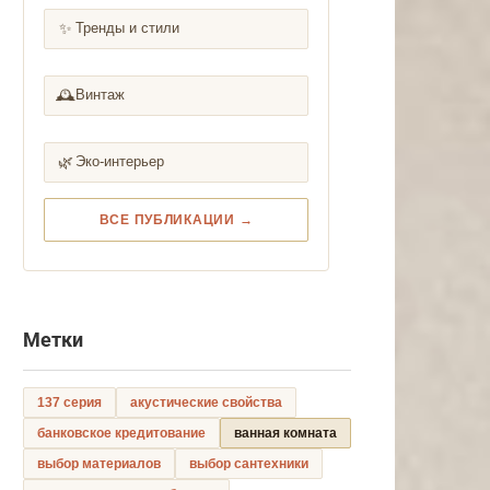
✨
Тренды и стили
🕰️
Винтаж
🌿
Эко-интерьер
ВСЕ ПУБЛИКАЦИИ →
Метки
137 серия
акустические свойства
банковское кредитование
ванная комната
выбор материалов
выбор сантехники