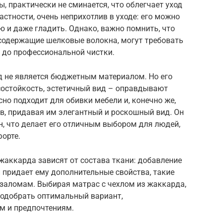
, практически не сминается, что облегчает уход
стности, очень неприхотлив в уходе: его можно
ю и даже гладить. Однако, важно помнить, что
содержащие шелковые волокна, могут требовать
 до профессиональной чистки.
д не является бюджетным материалом. Но его
состойкость, эстетичный вид – оправдывают
но подходит для обивки мебели и, конечно же,
в, придавая им элегантный и роскошный вид. Он
н, что делает его отличным выбором для людей,
орте.
жаккарда зависят от состава ткани: добавление
 придает ему дополнительные свойства, такие
 заломам. Выбирая матрас с чехлом из жаккарда,
подобрать оптимальный вариант,
м и предпочтениям.