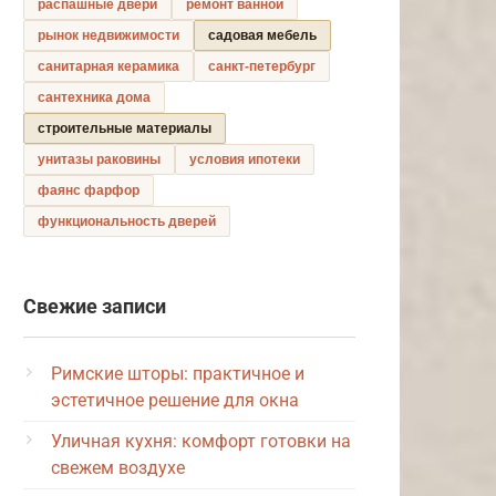
распашные двери
ремонт ванной
рынок недвижимости
садовая мебель
санитарная керамика
санкт-петербург
сантехника дома
строительные материалы
унитазы раковины
условия ипотеки
фаянс фарфор
функциональность дверей
Свежие записи
Римские шторы: практичное и
эстетичное решение для окна
Уличная кухня: комфорт готовки на
свежем воздухе