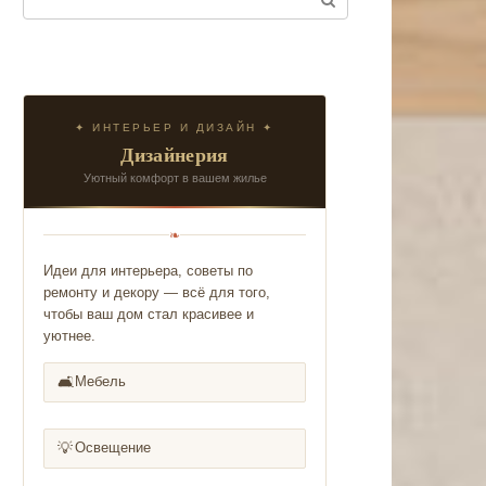
✦ ИНТЕРЬЕР И ДИЗАЙН ✦
Дизайнерия
Уютный комфорт в вашем жилье
❧
Идеи для интерьера, советы по
ремонту и декору — всё для того,
чтобы ваш дом стал красивее и
уютнее.
🛋️
Мебель
💡
Освещение