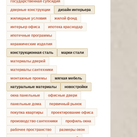
государственная субсидия
дверные конструкции
дизайн интерьера
жилищные условия
жилой фонд
интерьер офиса
ипотека краснодар
ипотечные программы
керамические изделия
конструкционная сталь
марки стали
материалы дверей
материалы сантехники
монтажные проемы
мягкая мебель
натуральные материалы
новостройки
окна панельные
офисные двери
панельные дома
первичный рынок
покупка квартиры
проектирование офиса
производство сантехники
профиль окна
рабочее пространство
размеры окон