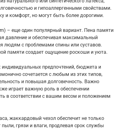
з натурального или синтетического латекса,
лговечностью и гипоаллергенными свойствами.
у и комфорт, но могут быть более дорогими.
m) – еще один популярный вариант. Пена памяти
жая давление и обеспечивая максимальный
я людям с проблемами спины или суставов.
ной памяти создает ощущение роскоши и уюта.
х индивидуальных предпочтений, бюджета и
монично сочетается с любым из этих типов,
ельность и повышая долговечность. Важно
кже играет важную роль в обеспечении
ать в соответствии с вашим весом и положением
аса, жаккардовый чехол обеспечит не только
 пыли, грязи и влаги, продлевая срок службы