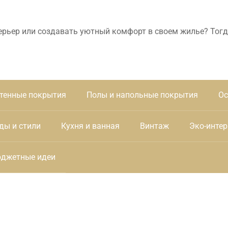
ерьер или создавать уютный комфорт в своем жилье? Тогд
тенные покрытия
Полы и напольные покрытия
Ос
ды и стили
Кухня и ванная
Винтаж
Эко-интер
джетные идеи