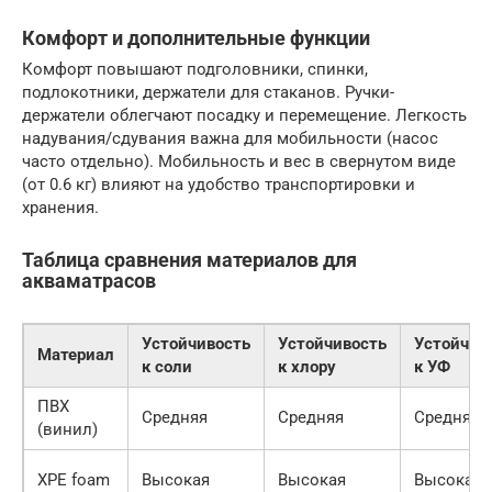
Комфорт и дополнительные функции
Комфорт повышают подголовники, спинки,
подлокотники, держатели для стаканов. Ручки-
держатели облегчают посадку и перемещение. Легкость
надувания/сдувания важна для мобильности (насос
часто отдельно). Мобильность и вес в свернутом виде
(от 0.6 кг) влияют на удобство транспортировки и
хранения.
Таблица сравнения материалов для
акваматрасов
Устойчивость
Устойчивость
Устойчив
Материал
к соли
к хлору
к УФ
ПВХ
Средняя
Средняя
Средняя
(винил)
XPE foam
Высокая
Высокая
Высокая