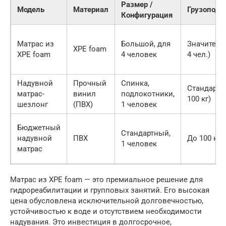
Размер /
Модель
Материал
Грузоподъ
Конфигурация
Матрас из
Большой, для
Значитель
XPE foam
XPE foam
4 человек
4 чел.)
Надувной
Прочный
Спинка,
Стандартн
матрас-
винил
подлокотники,
100 кг)
шезлонг
(ПВХ)
1 человек
Бюджетный
Стандартный,
надувной
ПВХ
До 100 кг
1 человек
матрас
Матрас из XPE foam — это премиальное решение для
гидрореабилитации и групповых занятий. Его высокая
цена обусловлена исключительной долговечностью,
устойчивостью к воде и отсутствием необходимости
надувания. Это инвестиция в долгосрочное,