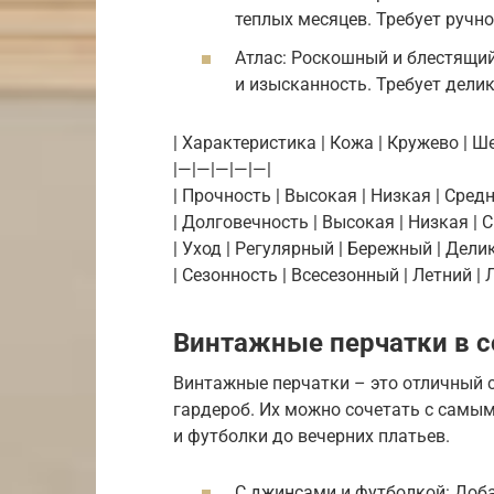
теплых месяцев. Требует ручно
Атлас: Роскошный и блестящий
и изысканность. Требует делик
| Характеристика | Кожа | Кружево | Ше
|—|—|—|—|—|
| Прочность | Высокая | Низкая | Средн
| Долговечность | Высокая | Низкая | С
| Уход | Регулярный | Бережный | Дели
| Сезонность | Всесезонный | Летний | 
Винтажные перчатки в 
Винтажные перчатки – это отличный 
гардероб. Их можно сочетать с самы
и футболки до вечерних платьев.
С джинсами и футболкой: Доб