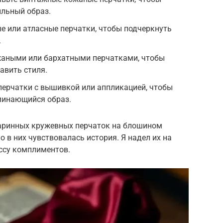
ильный образ.
е или атласные перчатки, чтобы подчеркнуть
.
ожаными или бархатными перчатками, чтобы
авить стиля.
 перчатки с вышивкой или аппликацией, чтобы
минающийся образ.
таринных кружевных перчаток на блошином
 в них чувствовалась история. Я надел их на
ассу комплиментов.