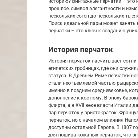
историю? Винтажные перчатки – это н
прошлое, символ элегантности и изыс
нескольких сотен до нескольких тысяч
Поиск идеальной пары может занять в
перчатки – это ключ к созданию уни
История перчаток
История перчаток насчитывает сотни
египетских гробницах, где они служил
статуса. В Древнем Риме перчатки но
стали неотъемлемой частью рыцарско
именно в позднем средневековье, ког
дополнение к костюму. В эпоху баро
флирта, а в XVII веке власти Италии
пар перчаток у аристократок. Францу
перчаток, но с началом влияния Напо
доступны остальной Европе. В 1807 
для пошива кожаных перчаток, что зн