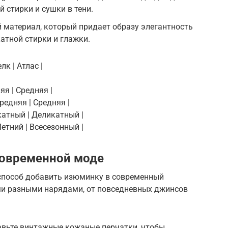
й стирки и сушки в тени.
 материал, который придает образу элегантность
атной стирки и глажки.
лк | Атлас |
яя | Средняя |
редняя | Средняя |
катный | Деликатный |
Летний | Всесезонный |
современной моде
способ добавить изюминку в современный
ми разными нарядами, от повседневных джинсов
авьте винтажные кожаные перчатки, чтобы