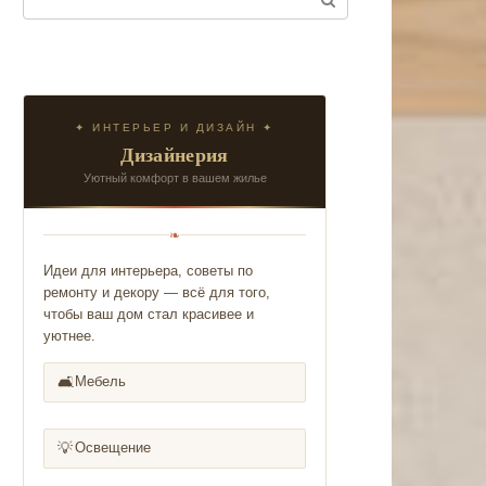
✦ ИНТЕРЬЕР И ДИЗАЙН ✦
Дизайнерия
Уютный комфорт в вашем жилье
❧
Идеи для интерьера, советы по
ремонту и декору — всё для того,
чтобы ваш дом стал красивее и
уютнее.
🛋️
Мебель
💡
Освещение