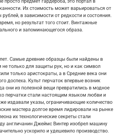
е просто предмет гардероба, это портал в
канности. Их стоимость может варьироваться от
 рублей, в зависимости от редкости и состояния.
ремя, но результат того стоит. Винтажные
кального и запоминающегося образа.
 лет. Самые древние образцы были найдены в
и не только для защиты рук, но и как символ
сили только аристократы, а в Средние века они
го доспеха. Культ перчаток впервые возник
да они из полезной вещи превратились в модное
кко перчатки стали настоящим языком любви и
 даже издавали указы, ограничивающие количество
зские мастера долгое время лидировали на рынке
леона их технологические секреты стали
году англичанин Джеймс Винтер изобрел машину
ачительно ускорило и удешевило производство.