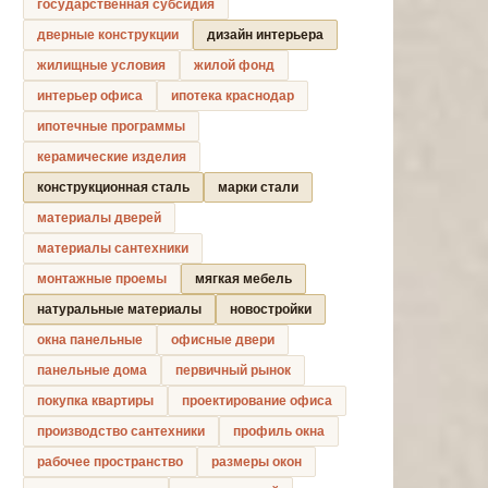
государственная субсидия
дверные конструкции
дизайн интерьера
жилищные условия
жилой фонд
интерьер офиса
ипотека краснодар
ипотечные программы
керамические изделия
конструкционная сталь
марки стали
материалы дверей
материалы сантехники
монтажные проемы
мягкая мебель
натуральные материалы
новостройки
окна панельные
офисные двери
панельные дома
первичный рынок
покупка квартиры
проектирование офиса
производство сантехники
профиль окна
рабочее пространство
размеры окон