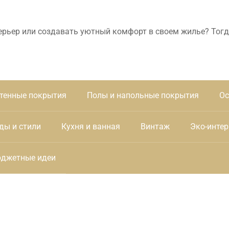
ерьер или создавать уютный комфорт в своем жилье? Тогд
тенные покрытия
Полы и напольные покрытия
Ос
ды и стили
Кухня и ванная
Винтаж
Эко-интер
джетные идеи