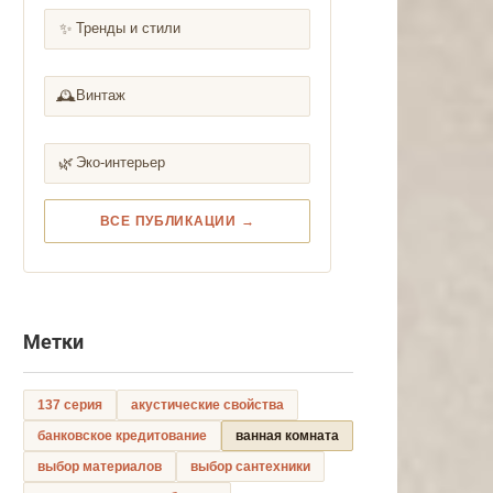
✨
Тренды и стили
🕰️
Винтаж
🌿
Эко-интерьер
ВСЕ ПУБЛИКАЦИИ →
Метки
137 серия
акустические свойства
банковское кредитование
ванная комната
выбор материалов
выбор сантехники