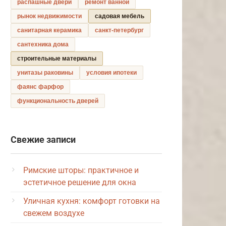
распашные двери
ремонт ванной
рынок недвижимости
садовая мебель
санитарная керамика
санкт-петербург
сантехника дома
строительные материалы
унитазы раковины
условия ипотеки
фаянс фарфор
функциональность дверей
Свежие записи
Римские шторы: практичное и
эстетичное решение для окна
Уличная кухня: комфорт готовки на
свежем воздухе