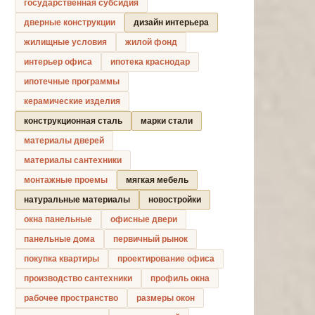
государственная субсидия
дверные конструкции
дизайн интерьера
жилищные условия
жилой фонд
интерьер офиса
ипотека краснодар
ипотечные программы
керамические изделия
конструкционная сталь
марки стали
материалы дверей
материалы сантехники
монтажные проемы
мягкая мебель
натуральные материалы
новостройки
окна панельные
офисные двери
панельные дома
первичный рынок
покупка квартиры
проектирование офиса
производство сантехники
профиль окна
рабочее пространство
размеры окон