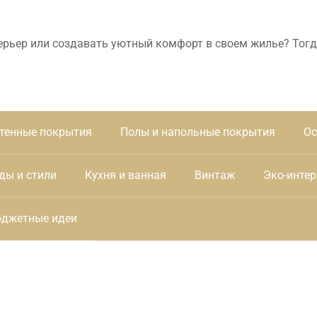
ерьер или создавать уютный комфорт в своем жилье? Тогд
тенные покрытия
Полы и напольные покрытия
Ос
ды и стили
Кухня и ванная
Винтаж
Эко-интер
джетные идеи