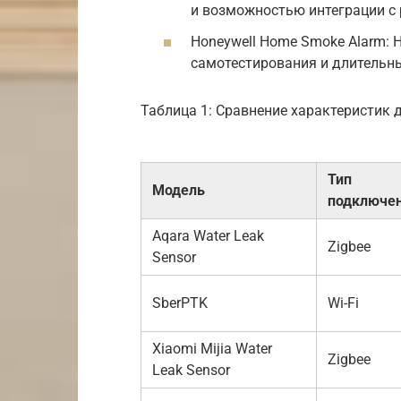
и возможностью интеграции с
Honeywell Home Smoke Alarm:
самотестирования и длительн
Таблица 1: Сравнение характеристик 
Тип
Модель
подключе
Aqara Water Leak
Zigbee
Sensor
SberPTK
Wi-Fi
Xiaomi Mijia Water
Zigbee
Leak Sensor