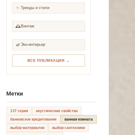
✨
Тренды и стили
🕰️
Винтаж
🌿
Эко-интерьер
ВСЕ ПУБЛИКАЦИИ →
Метки
137 серия
акустические свойства
банковское кредитование
ванная комната
выбор материалов
выбор сантехники