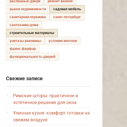
распашные двери
ремонт ванной
рынок недвижимости
садовая мебель
санитарная керамика
санкт-петербург
сантехника дома
строительные материалы
унитазы раковины
условия ипотеки
фаянс фарфор
функциональность дверей
Свежие записи
Римские шторы: практичное и
эстетичное решение для окна
Уличная кухня: комфорт готовки на
свежем воздухе