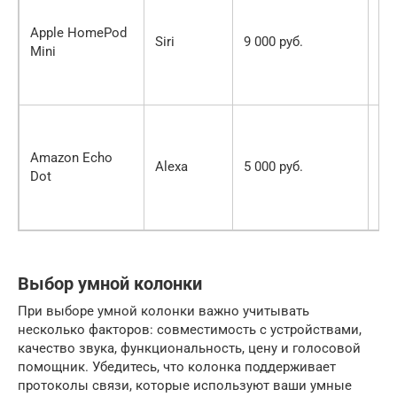
эк
Apple HomePod
Ap
Siri
9 000 руб.
Mini
вы
ка
зв
Ши
вы
Amazon Echo
на
Alexa
5 000 руб.
Dot
ин
се
Am
Выбор умной колонки
При выборе умной колонки важно учитывать
несколько факторов: совместимость с устройствами,
качество звука, функциональность, цену и голосовой
помощник. Убедитесь, что колонка поддерживает
протоколы связи, которые используют ваши умные