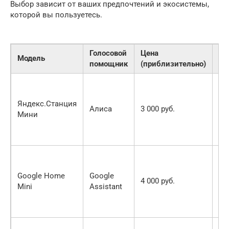
Выбор зависит от ваших предпочтений и экосистемы,
которой вы пользуетесь.
Голосовой
Цена
Модель
Ос
помощник
(приблизительно)
Ко
ра
Яндекс.Станция
хо
Алиса
3 000 руб.
Мини
ин
ро
се
Ин
се
Google Home
Google
Go
4 000 руб.
Mini
Assistant
хо
ка
зв
Ин