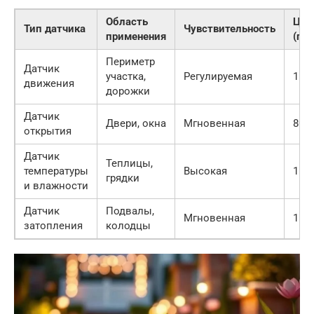
Область
Цен
Тип датчика
Чувствительность
применения
(пр
Периметр
Датчик
участка,
Регулируемая
1 50
движения
дорожки
Датчик
Двери, окна
Мгновенная
800 
открытия
Датчик
Теплицы,
температуры
Высокая
1 20
грядки
и влажности
Датчик
Подвалы,
Мгновенная
1 00
затопления
колодцы