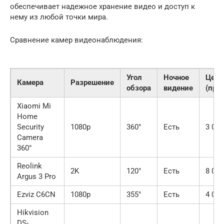
обеспечивает надежное хранение видео и доступ к
нему из любой точки мира.
Сравнение камер видеонаблюдения:
Угол
Ночное
Цена
Камера
Разрешение
обзора
видение
(при
Xiaomi Mi
Home
Security
1080p
360°
Есть
3 000
Camera
360°
Reolink
2K
120°
Есть
8 000
Argus 3 Pro
Ezviz C6CN
1080p
355°
Есть
4 000
Hikvision
DS-