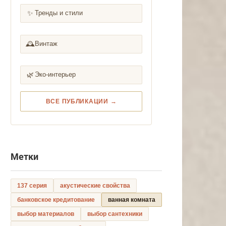
✨
Тренды и стили
🕰️
Винтаж
🌿
Эко-интерьер
ВСЕ ПУБЛИКАЦИИ →
Метки
137 серия
акустические свойства
банковское кредитование
ванная комната
выбор материалов
выбор сантехники