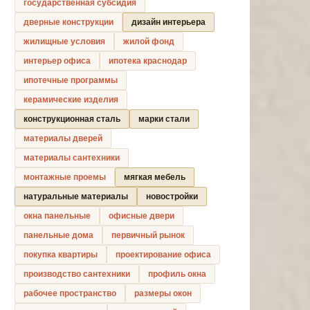
государственная субсидия
дверные конструкции
дизайн интерьера
жилищные условия
жилой фонд
интерьер офиса
ипотека краснодар
ипотечные программы
керамические изделия
конструкционная сталь
марки стали
материалы дверей
материалы сантехники
монтажные проемы
мягкая мебель
натуральные материалы
новостройки
окна панельные
офисные двери
панельные дома
первичный рынок
покупка квартиры
проектирование офиса
производство сантехники
профиль окна
рабочее пространство
размеры окон