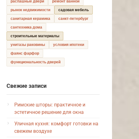
распашные двери
ремонт ванной
рынок недвижимости
садовая мебель
санитарная керамика
санкт-петербург
сантехника дома
строительные материалы
унитазы раковины
условия ипотеки
фаянс фарфор
функциональность дверей
Свежие записи
Римские шторы: практичное и
эстетичное решение для окна
Уличная кухня: комфорт готовки на
свежем воздухе