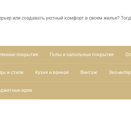
ерьер или создавать уютный комфорт в своем жилье? Тогд
тенные покрытия
Полы и напольные покрытия
Ос
ды и стили
Кухня и ванная
Винтаж
Эко-интер
джетные идеи