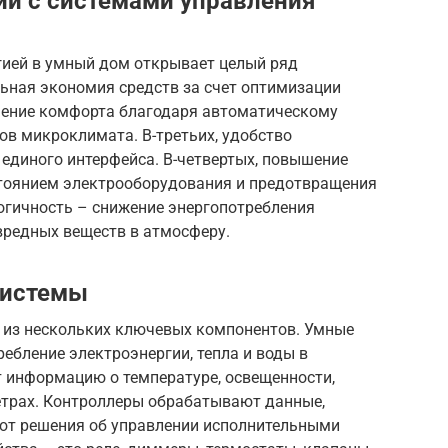
и с системами управления
гией в умный дом открывает целый ряд
льная экономия средств за счет оптимизации
шение комфорта благодаря автоматическому
в микроклимата. В-третьих, удобство
единого интерфейса. В-четвертых, повышение
остоянием электрооборудования и предотвращения
логичность – снижение энергопотребления
редных веществ в атмосферу.
системы
т из нескольких ключевых компонентов. Умные
ебление электроэнергии, тепла и воды в
 информацию о температуре, освещенности,
етрах. Контроллеры обрабатывают данные,
ют решения об управлении исполнительными