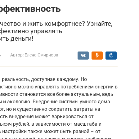
ффективность
ичество и жить комфортнее? Узнайте,
фективно управлять
ть деньги!
ь
Автор:
Елена Смирнова
а реальность, доступная каждому. Но
ктивно можно управлять потреблением энергии в
вности становится все более актуальным, ведь
ы и экологию. Внедрение системы умного дома
т, но и существенно сократить затраты на
ость внедрения может варьироваться от
тысяч рублей, в зависимости от масштаба и
 настройки также может быть разной – от
иальных знаний, до сложных систем, требующих