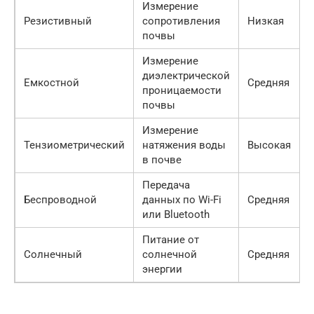
Измерение
Резистивный
сопротивления
Низкая
почвы
Измерение
диэлектрической
Емкостной
Средняя
проницаемости
почвы
Измерение
Тензиометрический
натяжения воды
Высокая
в почве
Передача
Беспроводной
данных по Wi-Fi
Средняя
или Bluetooth
Питание от
Солнечный
солнечной
Средняя
энергии