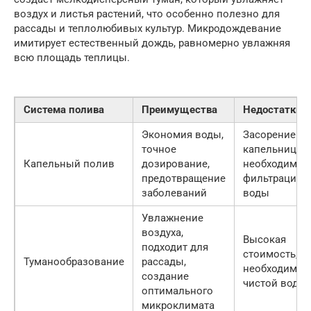
воздух и листья растений, что особенно полезно для
рассады и теплолюбивых культур. Микродождевание
имитирует естественный дождь, равномерно увлажняя
всю площадь теплицы.
Система полива
Преимущества
Недостатки
Экономия воды,
Засорение
точное
капельниц,
Капельный полив
дозирование,
необходимос
предотвращение
фильтрации
заболеваний
воды
Увлажнение
воздуха,
Высокая
подходит для
стоимость,
Туманообразование
рассады,
необходимос
создание
чистой воды
оптимального
микроклимата