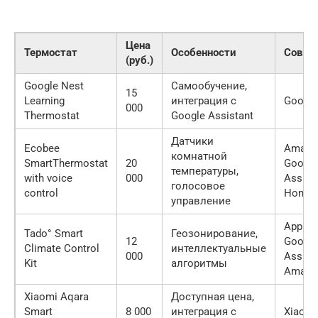
Цена
Термостат
Особенности
Совме
(руб.)
Google Nest
Самообучение,
15
Learning
интеграция с
Googl
000
Thermostat
Google Assistant
Датчики
Ecobee
Amazon
комнатной
SmartThermostat
20
Google
температуры,
with voice
000
Assista
голосовое
control
HomeK
управление
Apple 
Tado° Smart
Геозонирование,
12
Google
Climate Control
интеллектуальные
000
Assista
Kit
алгоритмы
Amazon
Xiaomi Aqara
Доступная цена,
Smart
8 000
интеграция с
Xiaom