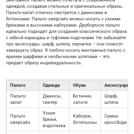
Винтажное пальто можно сочетать с современной
одеждой, создавая стильные и оригинальные образы.
Пальто-халат отлично смотрится с джинсами и
ботинками. Пальто оверсайз можно носить с узкими
брюками и высокими каблуками. Двубортное пальто
идеально подходит для создания классического образа
с юбкой-карандаш и туфлями-лодочками. Не забывайте
про аксессуары: шарф, шляпа, перчатки – они помогут
завершить образ. Я люблю носить винтажные пальто с
яркими шарфами и необычными шляпами – это
придает образу индивидуальность.
Пальто
Одежда
Обувь
Аксессуары
Пальто-
Джинсы,
Ботинки,
Шарф,
халат
свитер
сапоги
шляпа
Узкие
Пальто
Каблуки,
Сумка-
брюки,
оверсайз
ботильоны
кроссбоди
водолазка