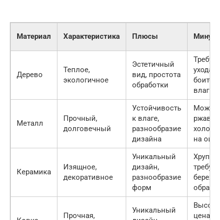
Материал
Характеристика
Плюсы
Минус
Требует
Эстетичный
Теплое,
ухода,
Дерево
вид, простота
экологичное
боится
обработки
влаги
Устойчивость
Может
Прочный,
к влаге,
ржавет
Металл
долговечный
разнообразие
холодн
дизайна
на ощу
Уникальный
Хрупкос
Изящное,
дизайн,
требует
Керамика
декоративное
разнообразие
бережн
форм
обраще
Высока
Уникальный
Прочная,
цена,