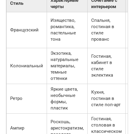
Характерные
Сочетание с
Стиль
П
черты
интерьером
По
Изящество,
Спальня,
к
романтика,
гостиная в
Французский
э
пастельные
стиле
ц
тона
прованс
о
Экзотика,
Гостиная,
П
натуральные
кабинет в
те
Колониальный
материалы,
стиле
с
темные
эклектика
э
оттенки
Яркие цвета,
Кухня,
П
необычные
Ретро
гостиная в
пл
формы,
стиле поп-арт
ц
пластик
Гостиная,
П
Роскошь,
столовая в
де
Ампир
аристократизм,
классическом
п