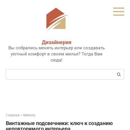
Перейти
к
контенту
Дизайнерия
Вы собрались менять интерьер или создавать
уютный комфорт в своем жилье? Тогда Вам
сюда!
Поиск:
Главная
»
Мебель
Винтажные подсвечники: ключ к созданию
неповторимого интерьера