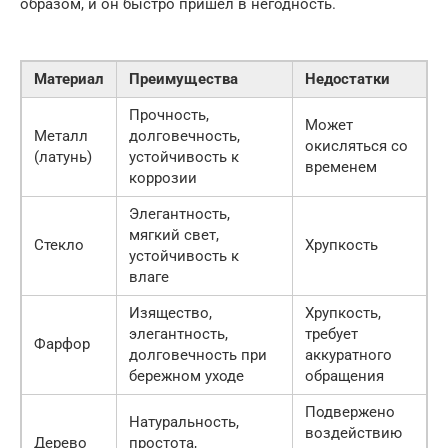
образом, и он быстро пришел в негодность.
Материал
Преимущества
Недостатки
Прочность,
Может
Металл
долговечность,
окисляться со
(латунь)
устойчивость к
временем
коррозии
Элегантность,
мягкий свет,
Стекло
Хрупкость
устойчивость к
влаге
Изящество,
Хрупкость,
элегантность,
требует
Фарфор
долговечность при
аккуратного
бережном уходе
обращения
Подвержено
Натуральность,
воздействию
Дерево
простота,