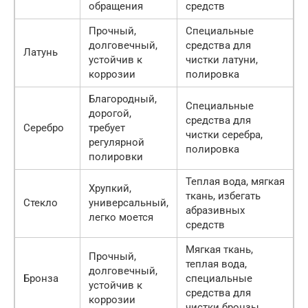
обращения
средств
Прочный,
Специальные
долговечный,
средства для
Латунь
устойчив к
чистки латуни,
коррозии
полировка
Благородный,
Специальные
дорогой,
средства для
Серебро
требует
чистки серебра,
регулярной
полировка
полировки
Теплая вода, мягкая
Хрупкий,
ткань, избегать
Стекло
универсальный,
абразивных
легко моется
средств
Мягкая ткань,
Прочный,
теплая вода,
долговечный,
Бронза
специальные
устойчив к
средства для
коррозии
чистки бронзы