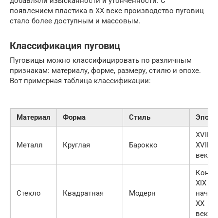
добавляли изысканности и утонченности. С
появлением пластика в XX веке производство пуговиц
стало более доступным и массовым.
Классификация пуговиц
Пуговицы можно классифицировать по различным
признакам: материалу, форме, размеру, стилю и эпохе.
Вот примерная таблица классификации:
Материал
Форма
Стиль
Эпоха
XVII-
Металл
Круглая
Барокко
XVIII
века
Конец
XIX —
Стекло
Квадратная
Модерн
начал
XX
века