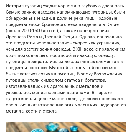
История пуговиц уходит корнями в глубокую древность.
Самые ранние находки, напоминающие пуговицы, были
обнаружены в Индии, в долине реки Инд. Подобные
предметы эпохи бронзового века найдены и в Китае
(около 2000-1500 до н.э.), а также на территориях
Древнего Рима и Древней Греции. Однако, изначально
эти предметы использовались скорее как украшения,
чем для застегивания одежды. В XIII веке, с появлением
кроя, позволявшего носить обтягивающую одежду,
пуговицы превратились из декоративных элементов в
предметы роскоши. Мужской костюм той эпохи мог
быть застегнут сотнями пуговиц! В эпоху Возрождения
пуговицы стали символом статуса и богатства,
изготавливались из драгоценных металлов и
украшались миниатюрными картинами. В Париже
существовали целые мастерские, где люди посвящали
свою жизнь изготовлению этих маленьких шедевров из
металла, кости и стекла.