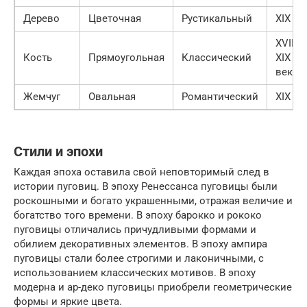
Дерево
Цветочная
Рустикальный
XIX ве
XVIII-
Кость
Прямоугольная
Классический
XIX
века
Жемчуг
Овальная
Романтический
XIX ве
Стили и эпохи
Каждая эпоха оставила свой неповторимый след в
истории пуговиц. В эпоху Ренессанса пуговицы были
роскошными и богато украшенными, отражая величие и
богатство того времени. В эпоху барокко и рококо
пуговицы отличались причудливыми формами и
обилием декоративных элементов. В эпоху ампира
пуговицы стали более строгими и лаконичными, с
использованием классических мотивов. В эпоху
модерна и ар-деко пуговицы приобрели геометрические
формы и яркие цвета.