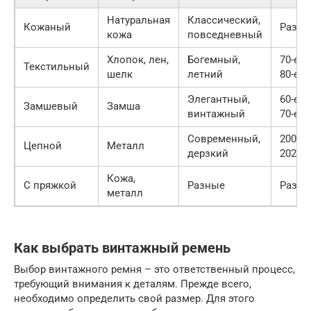
Натуральная
Классический,
Кожаный
Разны
кожа
повседневный
Хлопок, лен,
Богемный,
70-е,
Текстильный
шелк
летний
80-е
Элегантный,
60-е,
Замшевый
Замша
винтажный
70-е
Современный,
2000-е
Цепной
Металл
дерзкий
2020-е
Кожа,
С пряжкой
Разные
Разны
металл
Как выбрать винтажный ремень
Выбор винтажного ремня – это ответственный процесс,
требующий внимания к деталям. Прежде всего,
необходимо определить свой размер. Для этого