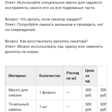
Ответ: Используйте специальное масло для садового
инструмента, нанося его на все подвижные части.
Вопрос: Что делать, если секатор заедает?
Ответ: Попробуйте смазать механизм и проверить, нет
ли повреждений.
Вопрос: Как восстановить рукоятку секатора?
Ответ: Можно использовать лак, краску или заменить
рукоятку на новую.
Цена
Расход
Материал
Количество
за
на м2
ед.
Масло для
300
300
1 флакон
—
смазки
руб.
руб.
Точильный
500
500
1 шт.
—
камень
руб.
руб.