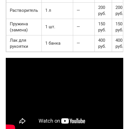
200
200
Растворитель
1 л
—
руб.
руб.
Пружина
150
150
1 шт.
—
(замена)
руб.
руб.
Лак для
400
400
1 банка
—
рукоятки
руб.
руб.