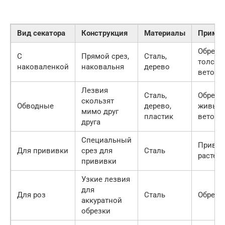
Вид секатора
Конструкция
Материалы
Примен
Обрезк
С
Прямой срез,
Сталь,
толсты
наковаленкой
наковальня
дерево
веток
Лезвия
Сталь,
Обрезк
скользят
Обводные
дерево,
живых
мимо друг
пластик
веток
друга
Специальный
Привив
Для прививки
срез для
Сталь
растен
прививки
Узкие лезвия
для
Для роз
Сталь
Обрезк
аккуратной
обрезки