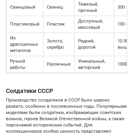
Тяжелый,
Свинцовый
Свинец
300 — 3
прочный
Доступный,
Пластиковый
Пластик
100 — 1
массовый
Из
Золото,
Редкий,
10 000 
драгоценных
серебро
дорогой
выше
металлов
Ручной
Уникальный,
Различные
1000 р
работы
авторский
Солдатики СССР
Производство солдатиков в СССР было широко
развито, особенно в послевоенные годы. Популярными
моделями были солдатики, изображающие советских
воинов, героев Великой Отечественной войны, а также
персонажей исторических событий. Для
коллекционеров особую ценность представляют