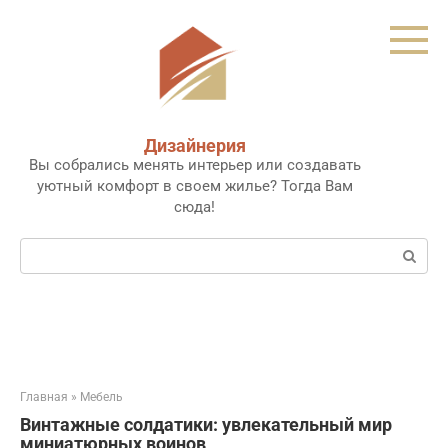
Перейти
к
контенту
Дизайнерия
Вы собрались менять интерьер или создавать
уютный комфорт в своем жилье? Тогда Вам
сюда!
Поиск:
Главная
»
Мебель
Винтажные солдатики: увлекательный мир
миниатюрных воинов