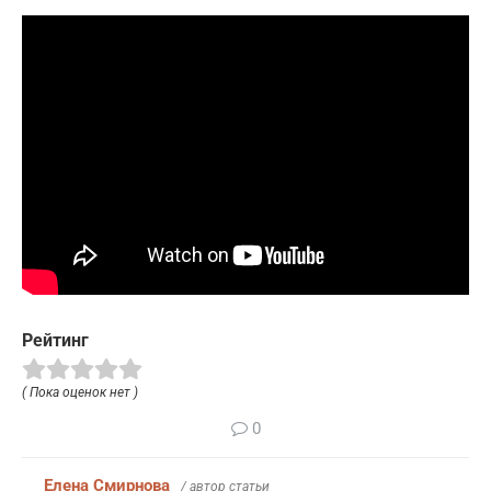
Рейтинг
( Пока оценок нет )
0
Елена Смирнова
/ автор статьи