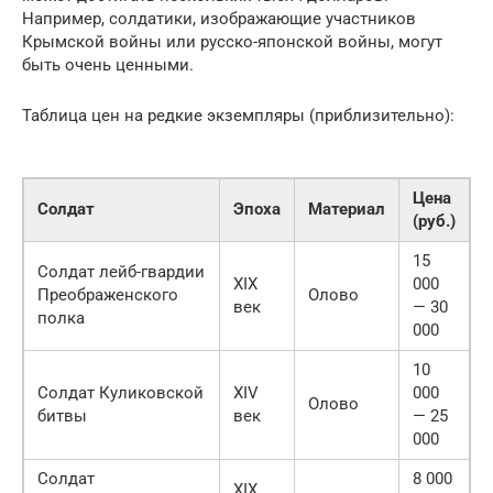
Например, солдатики, изображающие участников
Крымской войны или русско-японской войны, могут
быть очень ценными.
Таблица цен на редкие экземпляры (приблизительно):
Цена
Солдат
Эпоха
Материал
(руб.)
15
Солдат лейб-гвардии
XIX
000
Преображенского
Олово
век
— 30
полка
000
10
Солдат Куликовской
XIV
000
Олово
битвы
век
— 25
000
Солдат
8 000
XIX