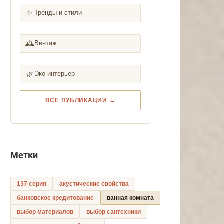
✨
Тренды и стили
🕰️
Винтаж
🌿
Эко-интерьер
ВСЕ ПУБЛИКАЦИИ →
Метки
137 серия
акустические свойства
банковское кредитование
ванная комната
выбор материалов
выбор сантехники