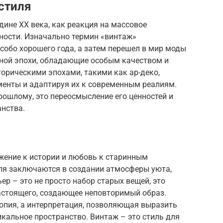
стиля
дине XX века, как реакция на массовое
ности. Изначально термин «винтаж»
собо хорошего года, а затем перешел в мир моды
нной эпохи, обладающие особым качеством и
торическими эпохами, такими как ар-деко,
ементы и адаптируя их к современным реалиям.
рошлому, это переосмысление его ценностей и
анства.
жение к истории и любовь к старинным
ля заключаются в создании атмосферы уюта,
ер – это не просто набор старых вещей, это
астоящего, создающее неповторимый образ.
копия, а интерпретация, позволяющая выразить
кальное пространство. Винтаж – это стиль для