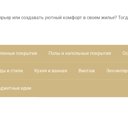
ерьер или создавать уютный комфорт в своем жилье? Тогд
тенные покрытия
Полы и напольные покрытия
Ос
ды и стили
Кухня и ванная
Винтаж
Эко-интер
джетные идеи