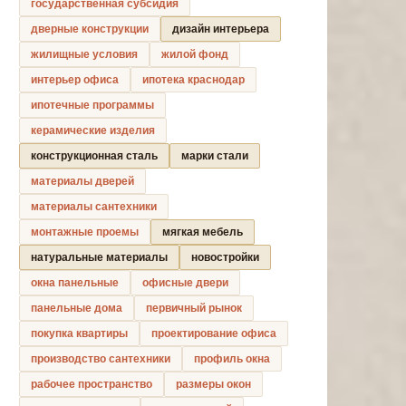
государственная субсидия
дверные конструкции
дизайн интерьера
жилищные условия
жилой фонд
интерьер офиса
ипотека краснодар
ипотечные программы
керамические изделия
конструкционная сталь
марки стали
материалы дверей
материалы сантехники
монтажные проемы
мягкая мебель
натуральные материалы
новостройки
окна панельные
офисные двери
панельные дома
первичный рынок
покупка квартиры
проектирование офиса
производство сантехники
профиль окна
рабочее пространство
размеры окон