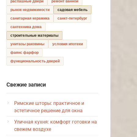
распашные двери
ремонт ванной
рынок недвижимости
садовая мебель
санитарная керамика
санкт-петербург
сантехника дома
строительные материалы
унитазы раковины
условия ипотеки
фаянс фарфор
функциональность дверей
Свежие записи
Римские шторы: практичное и
эстетичное решение для окна
Уличная кухня: комфорт готовки на
свежем воздухе