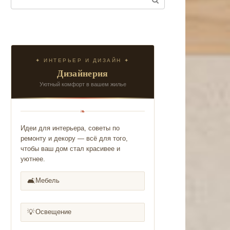
✦ ИНТЕРЬЕР И ДИЗАЙН ✦
Дизайнерия
Уютный комфорт в вашем жилье
❧
Идеи для интерьера, советы по
ремонту и декору — всё для того,
чтобы ваш дом стал красивее и
уютнее.
🛋️
Мебель
💡
Освещение