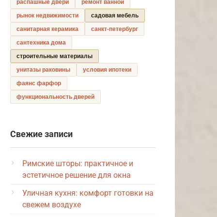
распашные двери
ремонт ванной
рынок недвижимости
садовая мебель
санитарная керамика
санкт-петербург
сантехника дома
строительные материалы
унитазы раковины
условия ипотеки
фаянс фарфор
функциональность дверей
Свежие записи
Римские шторы: практичное и
эстетичное решение для окна
Уличная кухня: комфорт готовки на
свежем воздухе