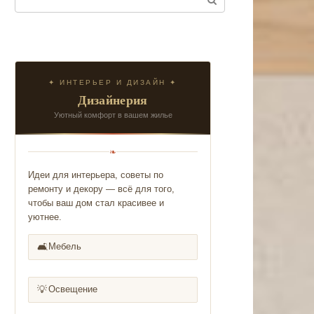
✦ ИНТЕРЬЕР И ДИЗАЙН ✦
Дизайнерия
Уютный комфорт в вашем жилье
❧
Идеи для интерьера, советы по
ремонту и декору — всё для того,
чтобы ваш дом стал красивее и
уютнее.
🛋️
Мебель
💡
Освещение