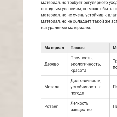
материал, но требует регулярного ух
погодным условиям, но может быть п
материал, но не очень устойчив к вл
материал, но не обладает такой же э
натуральные материалы.
Материал
Плюсы
М
Прочность,
Тр
Дерево
экологичность,
п
красота
Долговечность,
Металл
устойчивость к
П
погоде
Легкость,
Ротанг
Н
изящество