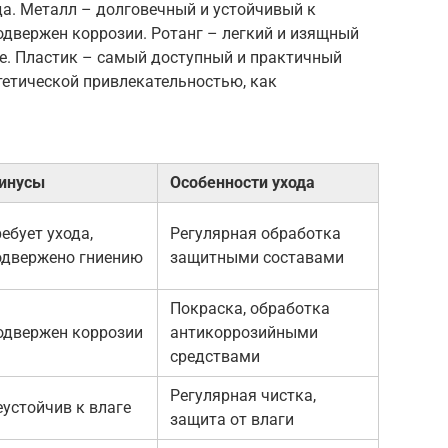
ода. Металл – долговечный и устойчивый к
одвержен коррозии. Ротанг – легкий и изящный
аге. Пластик – самый доступный и практичный
стетической привлекательностью, как
инусы
Особенности ухода
ебует ухода,
Регулярная обработка
одвержено гниению
защитными составами
Покраска, обработка
одвержен коррозии
антикоррозийными
средствами
Регулярная чистка,
еустойчив к влаге
защита от влаги