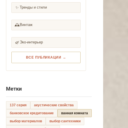
✨
Тренды и стили
🕰️
Винтаж
🌿
Эко-интерьер
ВСЕ ПУБЛИКАЦИИ →
Метки
137 серия
акустические свойства
банковское кредитование
ванная комната
выбор материалов
выбор сантехники