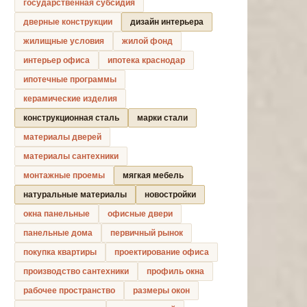
государственная субсидия
дверные конструкции
дизайн интерьера
жилищные условия
жилой фонд
интерьер офиса
ипотека краснодар
ипотечные программы
керамические изделия
конструкционная сталь
марки стали
материалы дверей
материалы сантехники
монтажные проемы
мягкая мебель
натуральные материалы
новостройки
окна панельные
офисные двери
панельные дома
первичный рынок
покупка квартиры
проектирование офиса
производство сантехники
профиль окна
рабочее пространство
размеры окон