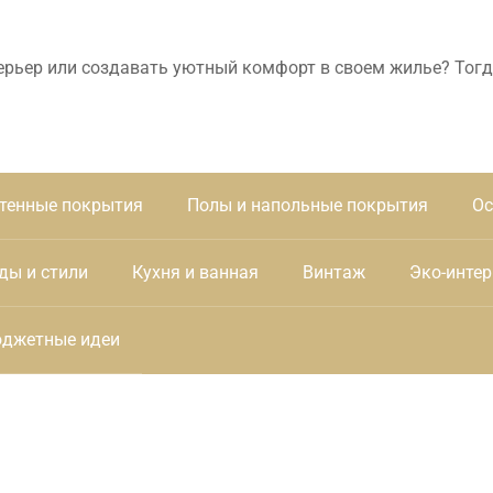
ерьер или создавать уютный комфорт в своем жилье? Тогд
тенные покрытия
Полы и напольные покрытия
Ос
ды и стили
Кухня и ванная
Винтаж
Эко-интер
джетные идеи